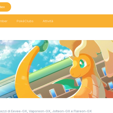
dex
mber
PokéClubs
Attività
 mazzi di Eevee-GX, Vaporeon-GX, Jolteon-GX e Flareon-GX