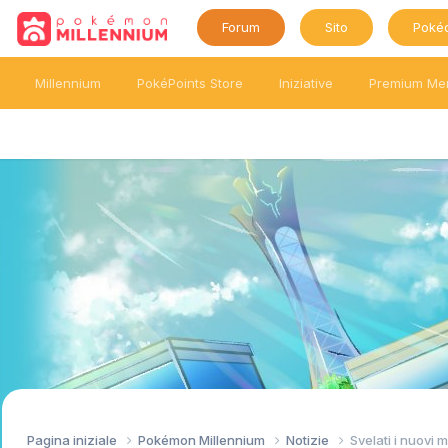
Forum
Sito
Poké
Millennium
PokéPoints Store
Iniziative
Premium Me
Pagina iniziale
Pokémon Millennium
Notizie
Svelati i nuovi