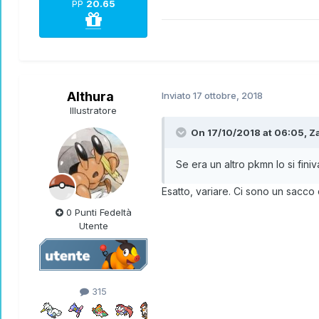
PP
20.65
Althura
Inviato
17 ottobre, 2018
Illustratore
On 17/10/2018 at 06:05,
Za
Se era un altro pkmn lo si fini
Esatto, variare. Ci sono un sacco d
0 Punti Fedeltà
Utente
315