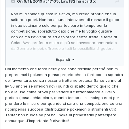
On 6/11/2019 at 17:05,
Law182
ha scritto:
Non mi dispiace questa iniziativa, ma credo proprio che la
salterò a priori. Non ho alcuna intenzione di rushare il gioco
in due settimane solo per partecipare in tempo per la
competizione, soprattutto dato che me lo voglio gustare
con calma l'avventura ed esplorare senza fretta le terre di
Galar. Avrei preferito molto di più se l'avessero annunciato
da Gennaio in poi, offrendo a tutti la possibilità di godersi
tranquillamente i rispettivi titoli e in tal caso, chi fosse
Espandi
interessato, partecipare al primo evento competitivo o sono
l'unico a pensarla così?
Dal momento che tanto nelle gare sono terribile perché non mi
preparo mai i pokemon penso proprio che la farò con la squadra
dell'avventura, senza nessuna fretta ne pretesa (tanto vanno al
liv 50 anche se inferiori no?) quindi ci sbatto dentro quello che
ho e la uso come prova per vedere il funzionamento a livello
pratico (cosa schiacciare, quanto tempo ci si impiega ecc) per
prendere le misure per quando ci sarà una competizione co una
ricompensa succosa (distribuzione pokemon o strumenti utili)
Tentar non nuoce se poi ho i poke al primostadio parteciperò
comunque...l'importante è divertirsi!