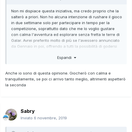
Non mi dispiace questa iniziativa, ma credo proprio che la
salterò a priori. Non ho alcuna intenzione di rushare il gioco
in due settimane solo per partecipare in tempo per la
competizione, soprattutto dato che me lo voglio gustare
con calma l'avventura ed esplorare senza fretta le terre di
Galar. Avrei preferito molto di più se l'avessero annunciato
da Gennaio in poi, offrendo a tutti la possibilità di godersi
tranquillamente i rispettivi titoli e in tal caso, chi fosse
Espandi
interessato, partecipare al primo evento competitivo o sono
l'unico a pensarla così?
Anche io sono di questa opinione. Giocherò con calma e
tranquillamente, se poi ci arrivo tanto meglio, altrimenti aspetterò
la seconda
Sabry
Inviato
6 novembre, 2019