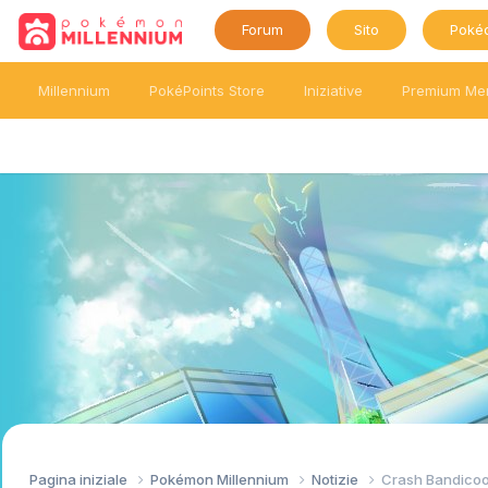
Forum
Sito
Poké
Millennium
PokéPoints Store
Iniziative
Premium Me
Pagina iniziale
Pokémon Millennium
Notizie
Crash Bandicoot