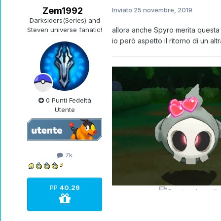
Zem1992
Inviato
25 novembre, 2019
Darksiders(Series) and
Steven universe fanatic!
allora anche Spyro merita questa 
io però aspetto il ritorno di un al
0 Punti Fedeltà
Utente
7k
PP
40.29