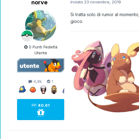
norve
Inviato
23 novembre, 2019
Si tratta solo di rumor al moment
gioco.
0 Punti Fedeltà
Utente
4,8k
1
PP
40.61