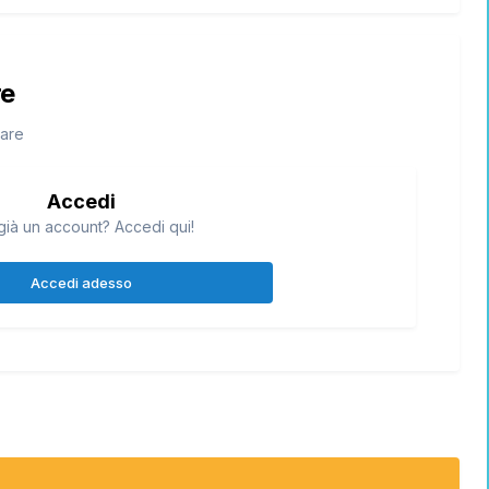
re
tare
Accedi
già un account? Accedi qui!
Accedi adesso