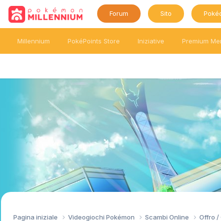
Forum
Sito
Poké
Millennium
PokéPoints Store
Iniziative
Premium Me
Pagina iniziale
Videogiochi Pokémon
Scambi Online
Offro 