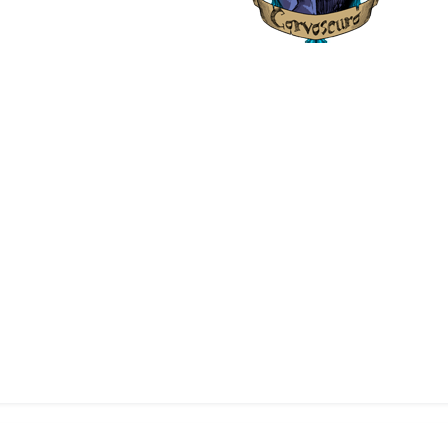
Nel mulino che vorrei, tante doll e la mia 
Ace Attorney Investigations 1/2:
e Attorney: Phoenix Wright, Justice for All, Trials&Tribulations
Ace Attorney: Apollo Justice:
Ace Attorney: Dual Destinies:
A TUTTO REALITY DOLL:
- JO
(Made by
)/
(Made by utent
@Mana