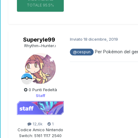
TOTALE
95.5%
Superyle99
Inviato
18 dicembre, 2019
Rhythm~Hunter♪
Per Pokémon del gener
@cespun
0 Punti Fedeltà
Staff
12,6k
1
Codice Amico Nintendo
Switch:
5161 1117 2540