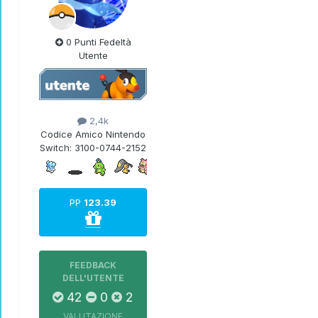
0 Punti Fedeltà
Utente
2,4k
Codice Amico Nintendo
Switch:
3100-0744-2152
PP
123.39
FEEDBACK
DELL'UTENTE
42
0
2
VALUTAZIONE