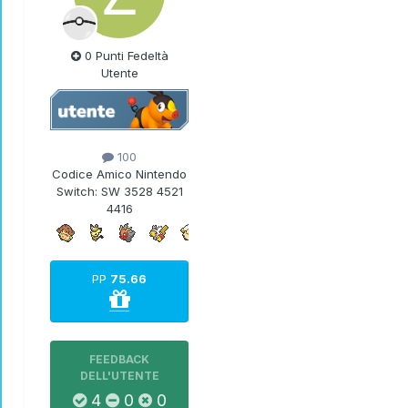
0 Punti Fedeltà
Utente
100
Codice Amico Nintendo
Switch:
SW 3528 4521
4416
PP
75.66
FEEDBACK
DELL'UTENTE
4
0
0