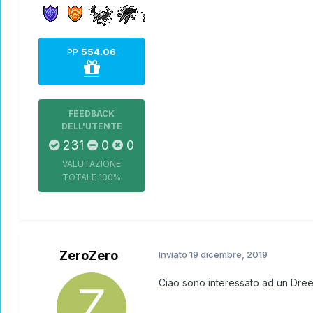
PP
554.06
FEEDBACK
DELL'UTENTE
231
0
0
VALUTAZIONE
TOTALE
100%
ZeroZero
Inviato
19 dicembre, 2019
Ciao sono interessato ad un Dree