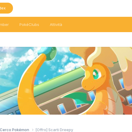
dex
mber
PokéClubs
Attività
/ Cerco Pokémon
[Offro] Scarti Dreepy