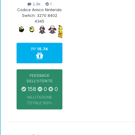
2,8k
1
Codice Amico Nintendo
Switch:
3270 8402
4345
PP
15.74
Ac
FEEDBACK
DELL'UTENTE
158
0
0
VALUTAZIONE
TOTALE
100%