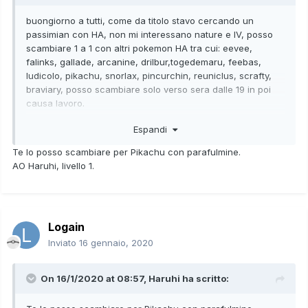
buongiorno a tutti, come da titolo stavo cercando un
passimian con HA, non mi interessano nature e IV, posso
scambiare 1 a 1 con altri pokemon HA tra cui: eevee,
falinks, gallade, arcanine, drilbur,togedemaru, feebas,
ludicolo, pikachu, snorlax, pincurchin, reuniclus, scrafty,
braviary, posso scambiare solo verso sera dalle 19 in poi
causa lavoro.
Espandi
grazie in anticipo
Te lo posso scambiare per Pikachu con parafulmine.
AO Haruhi, livello 1.
Logain
Inviato
16 gennaio, 2020
On 16/1/2020 at 08:57,
Haruhi
ha scritto: