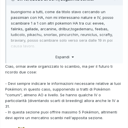
buongiorno a tutti, come da titolo stavo cercando un
passimian con HA, non mi interessano nature e IV, posso
scambiare 1 a 1 con altri pokemon HA tra cui: eevee,
falinks, gallade, arcanine, drilbur,togedemaru, feebas,
ludicolo, pikachu, snorlax, pincurchin, reuniclus, scrafty,
braviary, posso scambiare solo verso sera dalle 19 in poi
causa lavoro.
Espandi
grazie in anticipo
Ciao, ormai avete organizzato lo scambio, ma per il futuro ti
ricordo due cose:
- Devi sempre indicare le informazioni necessarie relative ai tuoi
Pokémon; in questo caso, supponendo si tratti di Pokémon
"comuni", almeno AO e livello. Se hanno qualche IV o
particolarità (diventando scarti di breeding) allora anche le IV a
31.
- In questa sezione puoi offrire massimo 5 Pokémon, altrimenti
devi aprire un mercatino scambi nell'apposita sezione.