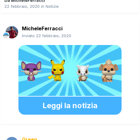
Da
MicheleFerracci
22 febbraio, 2020
in
Notizie
MicheleFerracci
Inviato
22 febbraio, 2020
Leggi la notizia
Green