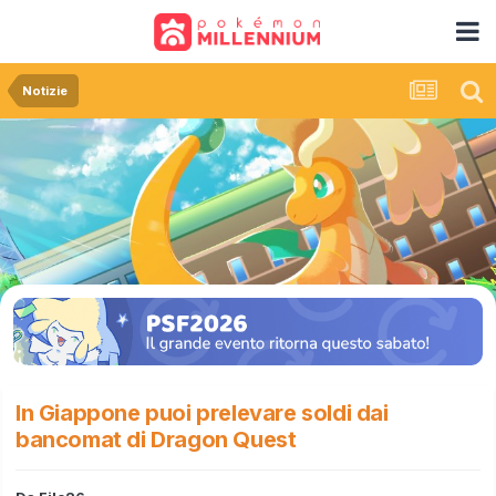
Notizie
In Giappone puoi prelevare soldi dai
bancomat di Dragon Quest