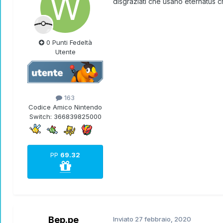
disgraziati che usano eternatus 
0 Punti Fedeltà
Utente
163
Codice Amico Nintendo
Switch:
366839825000
PP
69.32
Bep.pe
Inviato
27 febbraio, 2020