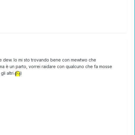
ife dew. Io mi sto trovando bene con mewtwo che
a ma è un parto, vorrei raidare con qualcuno che fa mosse
li altri
)