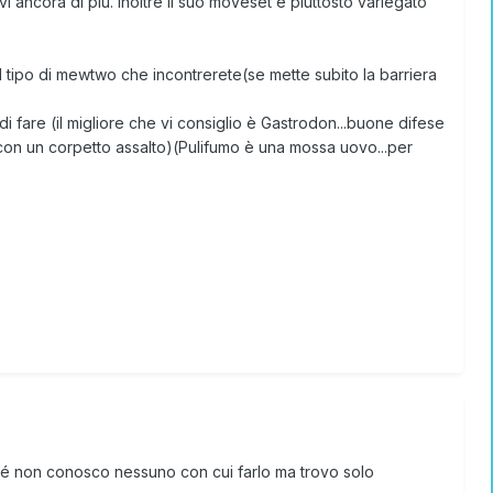
 ancora di più. Inoltre il suo moveset è piuttosto variegato
al tipo di mewtwo che incontrerete(se mette subito la barriera
fare (il migliore che vi consiglio è Gastrodon...buone difese
on un corpetto assalto)(Pulifumo è una mossa uovo...per
ché non conosco nessuno con cui farlo ma trovo solo