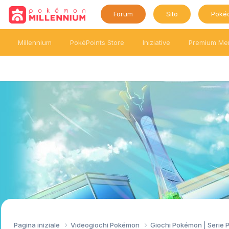
Forum
Sito
Poké
Millennium
PokéPoints Store
Iniziative
Premium Me
Pagina iniziale
Videogiochi Pokémon
Giochi Pokémon | Serie 