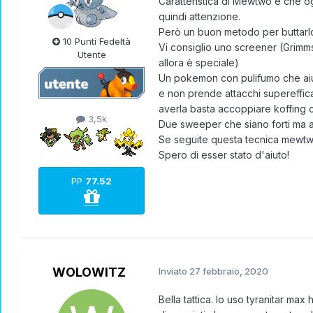
Caratteristica di Mewtwo è che og
quindi attenzione.
Però un buon metodo per buttarlo
10 Punti Fedeltà
Vi consiglio uno screener (Grimmsn
Utente
allora è speciale)
Un pokemon con pulifumo che aiute
e non prende attacchi supereffic
averla basta accoppiare koffing 
3,5k
Due sweeper che siano forti ma a
Se seguite questa tecnica mewtwo r
Spero di esser stato d'aiuto!
PP
77.52
WOLOWITZ
Inviato
27 febbraio, 2020
Bella tattica. Io uso tyranitar m