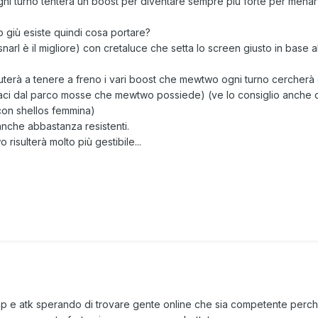
ni turno tenterà un boost per diventare sempre più forte per menarvi
 giù esiste quindi cosa portare?
arl è il migliore) con cretaluce che setta lo screen giusto in base 
rà a tenere a freno i vari boost che mewtwo ogni turno cercherà di 
aci dal parco mosse che mewtwo possiede) (ve lo consiglio anche c
con shellos femmina)
nche abbastanza resistenti.
isulterà molto più gestibile...
ax hp e atk sperando di trovare gente online che sia competente per