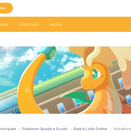
dex
mber
PokéClubs
Attività
Principale
Pokémon Spada e Scudo
Raid e Lotte Online
Abbattere