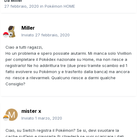
Da
Miller
27 febbraio, 2020
in
Pokémon HOME
Miller
Inviato
27 febbraio, 2020
Ciao a tutti ragazzi,
Ho un problema e spero possiate aiutarmi. Mi manca solo Vivillion
per completare il Pokédex nazionale su Home, ma non riesce a
registrarlo! Ne ho addirittura tre (due presi tramite scambio ed 1
fatto evolvere su Pokémon y e trasferito dalla banca) ma ancora
no riesce a rilevarmeli. Qualcuno riesce a darmi qualche
Consiglio?
mister x
Inviato
1 marzo, 2020
Ciao, su Switch registra il Pokémon? Se si, devi svuotare la
cache sull’app e riavviarla (ti chiederà se vuoi scaricare i dati