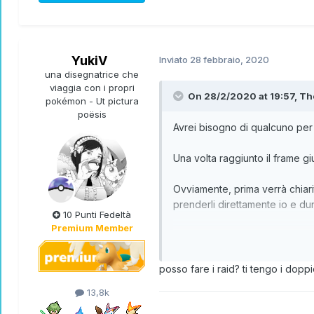
YukiV
Inviato
28 febbraio, 2020
una disegnatrice che
viaggia con i propri
On 28/2/2020 at 19:57,
Th
pokémon - Ut pictura
poësis
Avrei bisogno di qualcuno per 
Una volta raggiunto il frame gi
Ovviamente, prima verrà chiar
prenderli direttamente io e d
10 Punti Fedeltà
Premium Member
Il primo shiny raid sarà alla d
posso fare i raid? ti tengo i doppi
13,8k