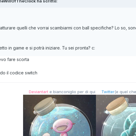
heWillOfTheClock
ha scritto:
i catturare quelli che vorrai scambiarmi con ball specifiche? Lo so,
to in game e si potrà iniziare. Tu sei pronta? c:
vo fare scorta
ti do il codice switch
Deviantart
e bianconiglio per di qui
Twitter
(e quel che