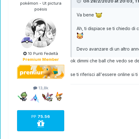
On 28/2/2020 at 20:03,
T
pokémon - Ut pictura
poësis
Va bene
Ah, ti dispiace se ti chiedo d
Devo avanzare di un altro annet
10 Punti Fedeltà
Premium Member
ok dimmi che ball che vedo se de
se ti riferisci all'essere online si 
13,8k
PP
75.56