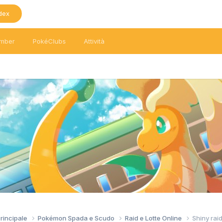
dex
mber
PokéClubs
Attività
Principale
Pokémon Spada e Scudo
Raid e Lotte Online
Shiny rai