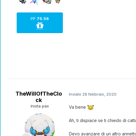
PP
75.56
TheWillOfTheClo
Inviato
28 febbraio, 2020
ck
Insita pax
Va bene
Ah, ti dispiace se ti chiedo di c
Devo avanzare di un altro annetto 