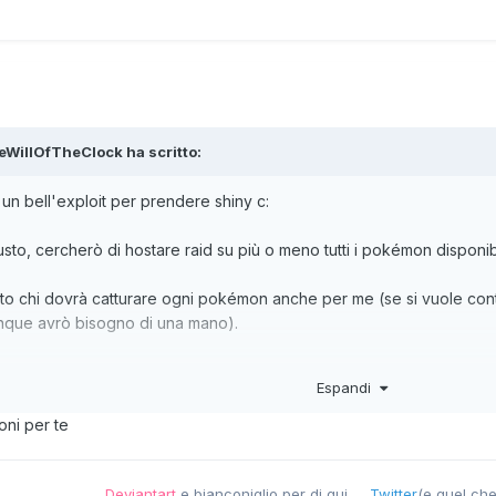
eWillOfTheClock
ha scritto:
un bell'exploit per prendere shiny c:
usto, cercherò di hostare raid su più o meno tutti i pokémon disponibil
ito chi dovrà catturare ogni pokémon anche per me (se si vuole con
unque avrò bisogno di una mano).
en del Lago dell'Occhio di Axew, quello sull'isola sperduta davanti al
Espandi
oni per te
Deviantart
e bianconiglio per di qui
Twitter
(e quel che