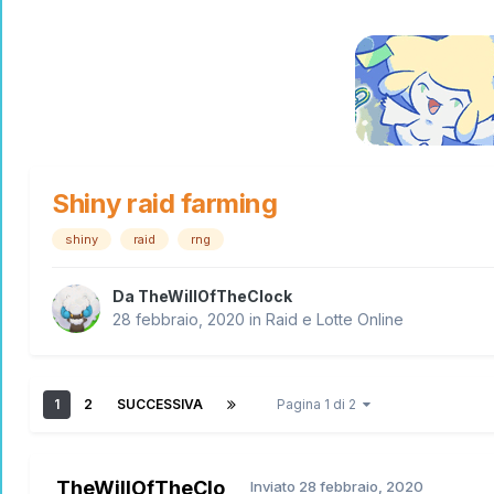
Shiny raid farming
shiny
raid
rng
Da
TheWillOfTheClock
28 febbraio, 2020
in
Raid e Lotte Online
1
2
SUCCESSIVA
Pagina 1 di 2
TheWillOfTheClo
Inviato
28 febbraio, 2020