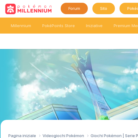
Forum
Sito
Poké
Millennium
PokéPoints Store
Iniziative
Premium Me
Pagina iniziale
Videogiochi Pokémon
Giochi Pokémon | Serie 