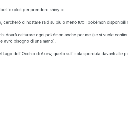
bell'exploit per prendere shiny c:
o, cercherò di hostare raid su più o meno tutti i pokémon disponibili n
 chi dovrà catturare ogni pokémon anche per me (se si vuole conti
ue avrò bisogno di una mano).
del Lago dell'Occhio di Axew, quello sull'isola sperduta davanti alle p