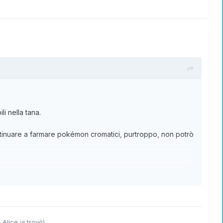
i nella tana.
tinuare a farmare pokémon cromatici, purtroppo, non potrò
le porte di Steamington.
 Alice vi trovò)