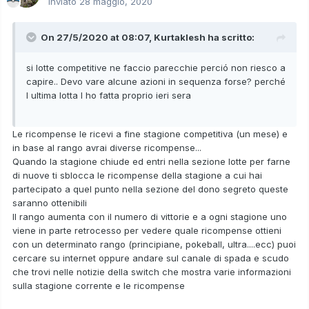
Inviato
28 maggio, 2020
On 27/5/2020 at 08:07,
Kurtaklesh
ha scritto:
si lotte competitive ne faccio parecchie perció non riesco a
capire.. Devo vare alcune azioni in sequenza forse? perché
l ultima lotta l ho fatta proprio ieri sera
Le ricompense le ricevi a fine stagione competitiva (un mese) e
in base al rango avrai diverse ricompense...
Quando la stagione chiude ed entri nella sezione lotte per farne
di nuove ti sblocca le ricompense della stagione a cui hai
partecipato a quel punto nella sezione del dono segreto queste
saranno ottenibili
Il rango aumenta con il numero di vittorie e a ogni stagione uno
viene in parte retrocesso per vedere quale ricompense ottieni
con un determinato rango (principiane, pokeball, ultra....ecc) puoi
cercare su internet oppure andare sul canale di spada e scudo
che trovi nelle notizie della switch che mostra varie informazioni
sulla stagione corrente e le ricompense