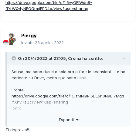
https://drive.google.com/file/d/1l6vyOEIWdn8-
flYrWQ4yNEOGrmjFPD4o/view?usp=sharing
Piergy
Inviato
23 aprile, 2022
On 20/4/2022 at 23:05,
Croma
ha scritto:
Scusa, ma sono riuscito solo ora a fare le scansioni... Le ho
caricate su Drive, metto qua sotto i link.
Fronte:
https://drive.google.com/file/d/1GlzMNI9Pl6DL6ri0N9Bj7Mgd
YXnvHzQc/view?usp=sharing
Retro:
https://drive.google.com/file/d/1l6vyOEIWdn8-
Espandi
flYrWQ4yNEOGrmjFPD4o/view?usp=sharing
Ti ringrazio!!