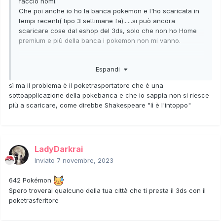
faccio nomi.
Che poi anche io ho la banca pokemon e l'ho scaricata in
tempi recenti( tipo 3 settimane fa)......si può ancora
scaricare cose dal eshop del 3ds, solo che non ho Home
premium e più della banca i pokemon non mi vanno.
Espandi
(E poi te hai Home premium? Altrimenti non li trasferisci
neanche se riuscissi a portarli nella banca...)
sì ma il problema è il poketrasportatore che è una
sottoapplicazione della pokebanca e che io sappia non si riesce
più a scaricare, come direbbe Shakespeare "lì è l'intoppo"
LadyDarkrai
Inviato
7 novembre, 2023
642 Pokémon
Spero troverai qualcuno della tua città che ti presta il 3ds con il
poketrasferitore