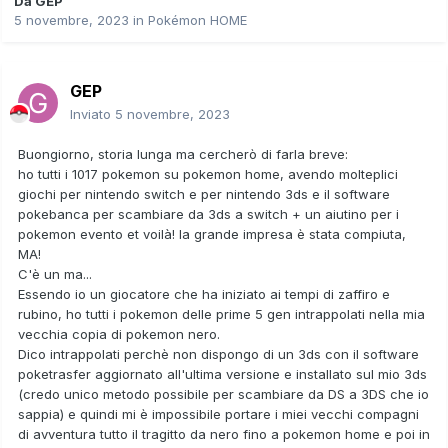
Da
GEP
5 novembre, 2023
in
Pokémon HOME
GEP
Inviato
5 novembre, 2023
Buongiorno, storia lunga ma cercherò di farla breve:
ho tutti i 1017 pokemon su pokemon home, avendo molteplici
giochi per nintendo switch e per nintendo 3ds e il software
pokebanca per scambiare da 3ds a switch + un aiutino per i
pokemon evento et voilà! la grande impresa è stata compiuta,
MA!
C'è un ma...
Essendo io un giocatore che ha iniziato ai tempi di zaffiro e
rubino, ho tutti i pokemon delle prime 5 gen intrappolati nella mia
vecchia copia di pokemon nero.
Dico intrappolati perchè non dispongo di un 3ds con il software
poketrasfer aggiornato all'ultima versione e installato sul mio 3ds
(credo unico metodo possibile per scambiare da DS a 3DS che io
sappia) e quindi mi è impossibile portare i miei vecchi compagni
di avventura tutto il tragitto da nero fino a pokemon home e poi in