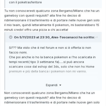
con il poketrasferitore
Tu non conosceresti qualcuno zona Bergamo/MIlano che ha un
gameboy con questi requisiti? alla fine ho deciso di
ridimensionare il trasferimento e di portare nelle nuove gen solo
il mio team, quindi letteralmente 6 pokemon, mi basterebbero 15
minuti credo! offro una pizza a chi accetta!
On 5/11/2023 at 23:30,
Alex-Toscanacci
ha scritto:
Si??? Ma visto che è nel forum e non si è offerta io non
faccio nomi.
Che poi anche io ho la banca pokemon e l'ho scaricata in
tempi recenti( tipo 3 settimane fa)......si può ancora
scaricare cose dal eshop del 3ds, solo che non ho Home
premium e più della banca i pokemon non mi vanno.
Espandi
(E poi te hai Home premium? Altrimenti non li trasferisci
neanche se riuscissi a portarli nella banca...)
Non conosceresti qualcuno zona Bergamo/MIlano che ha un
gameboy con questi requisiti? alla fine ho deciso di
ridimensionare il trasferimento e di portare nelle nuove gen solo