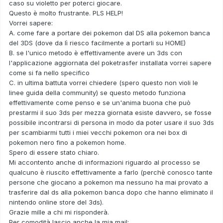
caso su violetto per poterci giocare.
Questo è molto frustrante. PLS HELP!
Vorrei sapere:
A. come fare a portare dei pokemon dal DS alla pokemon banca
del 3DS (dove da lì riesco facilmente a portarli su HOME)
B. se l'unico metodo è effettivamente avere un 3ds con
l'applicazione aggiornata del poketrasfer installata vorrei sapere
come si fa nello specifico
C. in ultima battuta vorrei chiedere (spero questo non violi le
linee guida della community) se questo metodo funziona
effettivamente come penso e se un'anima buona che può
prestarmi il suo 3ds per mezza giornata esiste davvero, se fosse
possibile incontrarsi di persona in modo da poter usare il suo 3ds
per scambiarmi tutti i miei vecchi pokemon ora nei box di
pokemon nero fino a pokemon home.
Spero di essere stato chiaro.
Mi accontento anche di informazioni riguardo al processo se
qualcuno è riuscito effettivamente a farlo (perchè conosco tante
persone che giocano a pokemon ma nessuno ha mai provato a
trasferire dal ds alla pokemon banca dopo che hanno eliminato il
nintendo online store del 3ds).
Grazie mille a chi mi risponderà.
Per comodità lascio anche la mia mail: