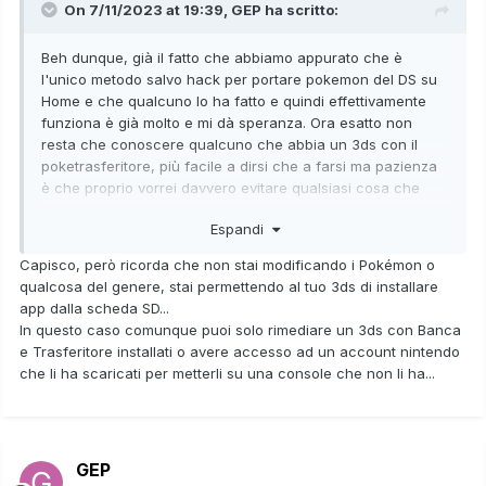
On 7/11/2023 at 19:39,
GEP
ha scritto:
Beh dunque, già il fatto che abbiamo appurato che è
l'unico metodo salvo hack per portare pokemon del DS su
Home e che qualcuno lo ha fatto e quindi effettivamente
funziona è già molto e mi dà speranza. Ora esatto non
resta che conoscere qualcuno che abbia un 3ds con il
poketrasferitore, più facile a dirsi che a farsi ma pazienza
è che proprio vorrei davvero evitare qualsiasi cosa che
implichi crack di qualsiasi tipo, quindi quella strada prendo
Espandi
atto che esiste ma preferirei evitarla, ahahha grazie lo
stesso
Capisco, però ricorda che non stai modificando i Pokémon o
qualcosa del genere, stai permettendo al tuo 3ds di installare
app dalla scheda SD...
In questo caso comunque puoi solo rimediare un 3ds con Banca
e Trasferitore installati o avere accesso ad un account nintendo
che li ha scaricati per metterli su una console che non li ha...
GEP