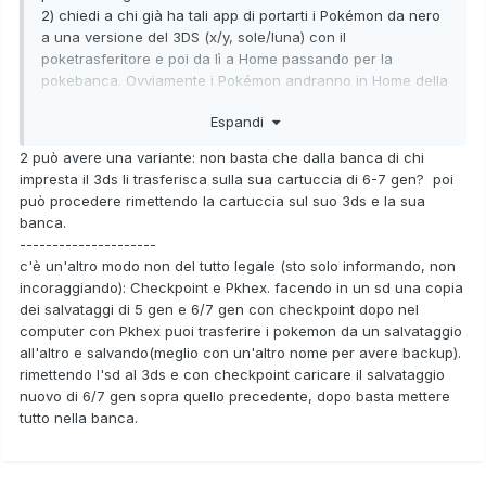
2) chiedi a chi già ha tali app di portarti i Pokémon da nero
a una versione del 3DS (x/y, sole/luna) con il
poketrasferitore e poi da lì a Home passando per la
pokebanca. Ovviamente i Pokémon andranno in Home della
persona che ti aiuta che poi dovrà scambiarteli uno a uno
Espandi
su Home.
3) comunica di che città sei, magari se qualcuno vuole
2 può avere una variante: non basta che dalla banca di chi
venderti un 3DS o aiutarti con i passaggi può vedere se
impresta il 3ds li trasferisca sulla sua cartuccia di 6-7 gen? poi
siete della stessa città
può procedere rimettendo la cartuccia sul suo 3ds e la sua
banca.
---------------------
c'è un'altro modo non del tutto legale (sto solo informando, non
incoraggiando): Checkpoint e Pkhex. facendo in un sd una copia
dei salvataggi di 5 gen e 6/7 gen con checkpoint dopo nel
computer con Pkhex puoi trasferire i pokemon da un salvataggio
all'altro e salvando(meglio con un'altro nome per avere backup).
rimettendo l'sd al 3ds e con checkpoint caricare il salvataggio
nuovo di 6/7 gen sopra quello precedente, dopo basta mettere
tutto nella banca.