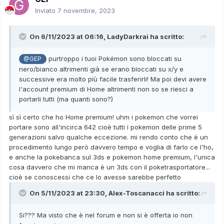
Inviato
7 novembre, 2023
On 6/11/2023 at 06:16,
LadyDarkrai
ha scritto:
purtroppo i tuoi Pokémon sono bloccati su
@GEP
nero/bianco altrimenti già se erano bloccati su x/y e
successive era molto più facile trasferirli! Ma poi devi avere
l'account premium di Home altrimenti non so se riesci a
portarli tutti (ma quanti sono?)
sì sì certo che ho Home premium! uhm i pokemon che vorrei
portare sono all'incirca 642 cioè tutti i pokemon delle prime 5
generazioni salvo qualche eccezione. mi rendo conto che è un
procedimento lungo però davvero tempo e voglia di farlo ce l'ho,
e anche la pokebanca sul 3ds e pokemon home premium, l'unica
cosa davvero che mi manca è un 3ds con il poketrasportatore...
cioè se conoscessi che ce lo avesse sarebbe perfetto
On 5/11/2023 at 23:30,
Alex-Toscanacci
ha scritto:
Si??? Ma visto che è nel forum e non si è offerta io non