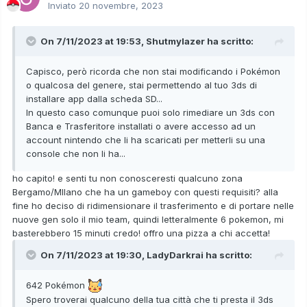
Inviato
20 novembre, 2023
On 7/11/2023 at 19:53,
Shutmylazer
ha scritto:
Capisco, però ricorda che non stai modificando i Pokémon
o qualcosa del genere, stai permettendo al tuo 3ds di
installare app dalla scheda SD...
In questo caso comunque puoi solo rimediare un 3ds con
Banca e Trasferitore installati o avere accesso ad un
account nintendo che li ha scaricati per metterli su una
console che non li ha...
ho capito! e senti tu non conosceresti qualcuno zona
Bergamo/MIlano che ha un gameboy con questi requisiti? alla
fine ho deciso di ridimensionare il trasferimento e di portare nelle
nuove gen solo il mio team, quindi letteralmente 6 pokemon, mi
basterebbero 15 minuti credo! offro una pizza a chi accetta!
On 7/11/2023 at 19:30,
LadyDarkrai
ha scritto:
642 Pokémon
Spero troverai qualcuno della tua città che ti presta il 3ds