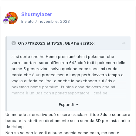
Shutmylazer
Inviato
7 novembre, 2023
On 7/11/2023 at 19:28,
GEP
ha scritto:
sì sì certo che ho Home premium! uhm i pokemon che
vorrei portare sono all'incirca 642 cioè tutti i pokemon delle
prime 5 generazioni salvo qualche eccezione. mi rendo
conto che è un procedimento lungo però davvero tempo e
voglia di farlo ce l'ho, e anche la pokebanca sul 3ds e
pokemon home premium, l'unica cosa davvero che mi
manca è un 3ds con il poketrasportatore... cioè se
conoscessi che ce lo avesse sarebbe perfetto
Espandi
sì ma il problema è il poketrasportatore che è una
sottoapplicazione della pokebanca e che io sappia non si
Un metodo alternativo può essere crackare il tuo 3ds e scaricare
riesce più a scaricare, come direbbe Shakespeare "lì è
banca e trasferitore direttamente sulla scheda SD per installarli o
l'intoppo"
da Hshop...
Non so se non la vedi di buon occhio come cosa, ma non è