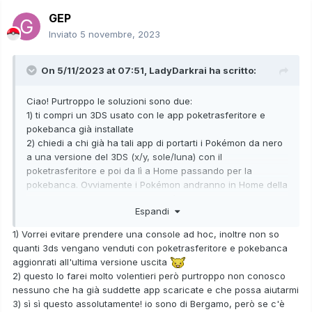
GEP
Inviato
5 novembre, 2023
On 5/11/2023 at 07:51,
LadyDarkrai
ha scritto:
Ciao! Purtroppo le soluzioni sono due:
1) ti compri un 3DS usato con le app poketrasferitore e
pokebanca già installate
2) chiedi a chi già ha tali app di portarti i Pokémon da nero
a una versione del 3DS (x/y, sole/luna) con il
poketrasferitore e poi da lì a Home passando per la
pokebanca. Ovviamente i Pokémon andranno in Home della
persona che ti aiuta che poi dovrà scambiarteli uno a uno
Espandi
su Home.
3) comunica di che città sei, magari se qualcuno vuole
1) Vorrei evitare prendere una console ad hoc, inoltre non so
venderti un 3DS o aiutarti con i passaggi può vedere se
quanti 3ds vengano venduti con poketrasferitore e pokebanca
siete della stessa città
aggionrati all'ultima versione uscita
2) questo lo farei molto volentieri però purtroppo non conosco
nessuno che ha già suddette app scaricate e che possa aiutarmi
3) sì sì questo assolutamente! io sono di Bergamo, però se c'è