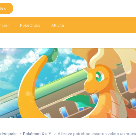
dex
mber
PokéClubs
Attività
Principale
Pokémon X e Y
A breve potrebbe essere svelato un nuo