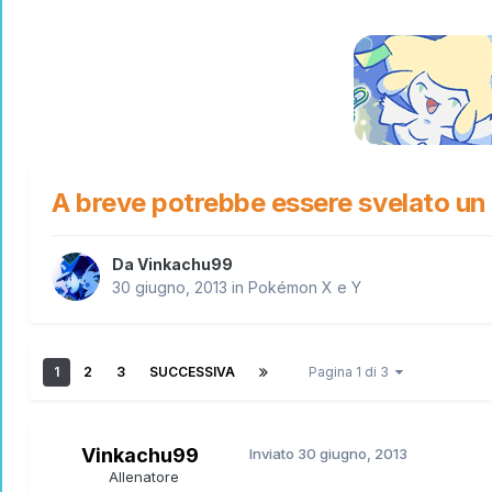
A breve potrebbe essere svelato u
Da
Vinkachu99
30 giugno, 2013
in
Pokémon X e Y
1
2
3
SUCCESSIVA
Pagina 1 di 3
Vinkachu99
Inviato
30 giugno, 2013
Allenatore