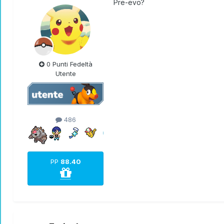
Pre-evo?
0 Punti Fedeltà
Utente
486
PP
88.40