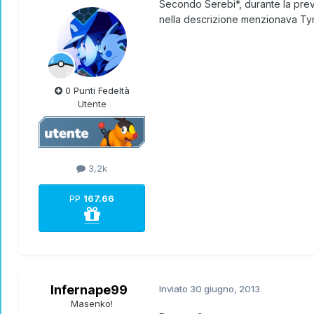
Secondo Serebi*, durante la pre
nella descrizione menzionava Ty
0 Punti Fedeltà
Utente
3,2k
PP
167.66
Infernape99
Inviato
30 giugno, 2013
Masenko!