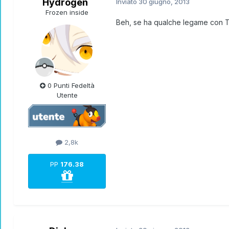
Hydrogen
Inviato
30 giugno, 2013
Frozen inside
Beh, se ha qualche legame con Ty
0 Punti Fedeltà
Utente
2,8k
PP
176.38