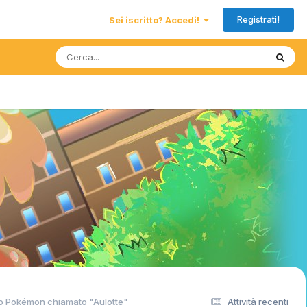
Registrati!
Sei iscritto? Accedi!
vo Pokémon chiamato "Aulotte"
Attività recenti