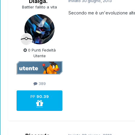
Dialga.
Inviato
30 giugno, 2013
Battler fallito a vita
Secondo me è un'evoluzione altern
0 Punti Fedeltà
Utente
389
PP
90.39