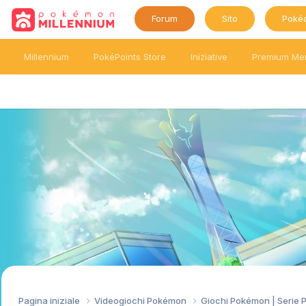
Forum
Sito
Poké
Millennium
PokéPoints Store
Iniziative
Premium Me
Pagina iniziale
Videogiochi Pokémon
Giochi Pokémon | Serie 