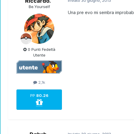
Riccardo.
Inviato
30 giugno, 2013
Be.Yourself
Una pre evo mi sembra improbabi
0 Punti Fedeltà
Utente
2,1k
PP
80.26
Inviato
30 giugno, 2013