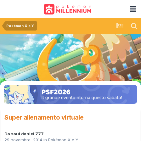
Pokémon X e Y
Super allenamento virtuale
Da
saul daniel 777
29 novembre, 2014
in
Pokémon X e Y