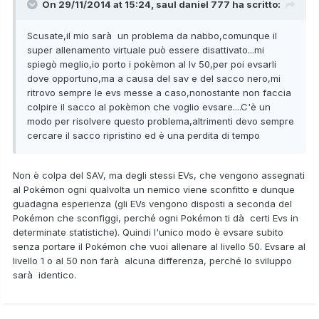
On 29/11/2014 at 15:24, saul daniel 777 ha scritto:
Scusate,il mio sarà un problema da nabbo,comunque il
super allenamento virtuale può essere disattivato...mi
spiegò meglio,io porto i pokèmon al lv 50,per poi evsarli
dove opportuno,ma a causa del sav e del sacco nero,mi
ritrovo sempre le evs messe a caso,nonostante non faccia
colpire il sacco al pokèmon che voglio evsare....C'è un
modo per risolvere questo problema,altrimenti devo sempre
cercare il sacco ripristino ed è una perdita di tempo
Non è colpa del SAV, ma degli stessi EVs, che vengono assegnati
al Pokémon ogni qualvolta un nemico viene sconfitto e dunque
guadagna esperienza (gli EVs vengono disposti a seconda del
Pokémon che sconfiggi, perché ogni Pokémon ti dà certi Evs in
determinate statistiche). Quindi l'unico modo è evsare subito
senza portare il Pokémon che vuoi allenare al livello 50. Evsare al
livello 1 o al 50 non farà alcuna differenza, perché lo sviluppo
sarà identico.