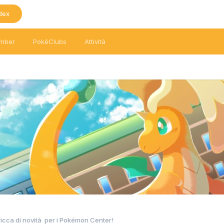
dex
mber
PokéClubs
Attività
icca di novità per i Pokémon Center!