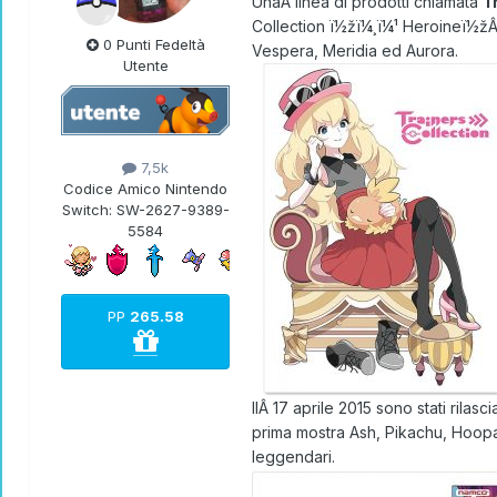
UnaÂ linea di prodotti chiamata
T
Collection ï½žï¼¸ï¼¹ Heroineï½žÂ 
0 Punti Fedeltà
Vespera, Meridia ed Aurora.
Utente
7,5k
Codice Amico Nintendo
Switch:
SW-2627-9389-
5584
PP
265.58
IlÂ 17 aprile 2015 sono stati rilasci
prima mostra Ash, Pikachu, Hoopa 
leggendari.