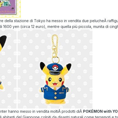
re della stazione di Tokyo ha messo in vendita due pelucheÂ raffig
600 yen (circa 12 euro), mentre quella più piccola, munita di cingh
enter hanno messo in vendita moltiÂ prodotti diÂ
POKÉMON with Y
i abitanti del Giappone colpiti da disastri naturali come terremoti e 