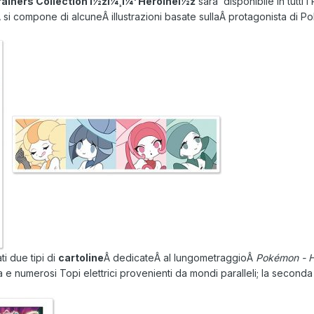
rainers Collection ï½žï¼¸ï¼¹ Heroineï½ž
sarà disponibile in tutti
si compone di alcuneÂ illustrazioni basate sullaÂ protagonista di P
ati due tipi di
cartoline
Â dedicateÂ al lungometraggioÂ
Pokémon - H
e numerosi Topi elettrici provenienti da mondi paralleli; la seconda 