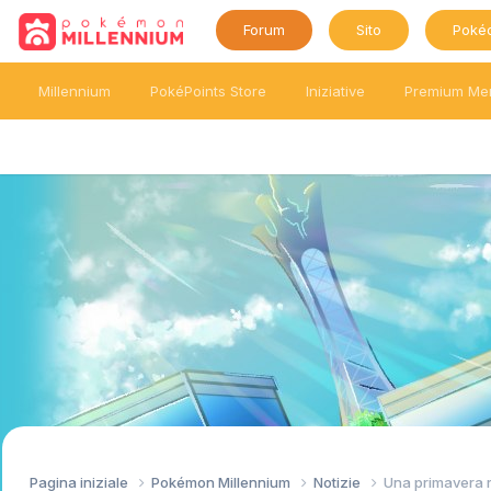
Forum
Sito
Poké
Millennium
PokéPoints Store
Iniziative
Premium Me
Pagina iniziale
Pokémon Millennium
Notizie
Una primavera r