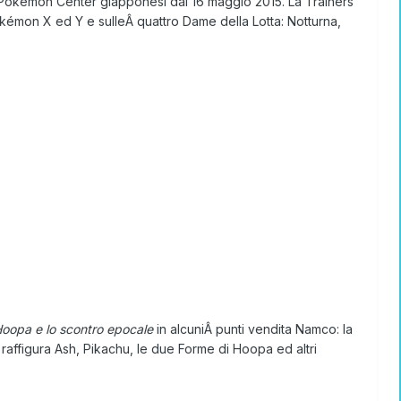
 i Pokémon Center giapponesi dal 16 maggio 2015. La Trainers
okémon X ed Y e sulleÂ quattro Dame della Lotta: Notturna,
oopa e lo scontro epocale
in alcuniÂ punti vendita Namco: la
raffigura Ash, Pikachu, le due Forme di Hoopa ed altri