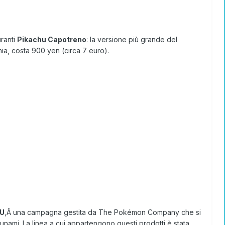
uranti
Pikachu Capotreno
: la versione più grande del
ia, costa 900 yen (circa 7 euro).
OU
,Â una campagna gestita da The Pokémon Company che si
tsunami. La linea a cui appartengono questi prodotti è stata