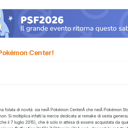
i Pokémon Center!
na folata di novità sia neiÂ Pokémon CenterÂ che neiÂ Pokémon Stor
mon. Si moltiplica infatti la merce dedicata ai remake di sesta gener
iche il 7 luglio 2015), che è solo in attesa di essere acquistata da q