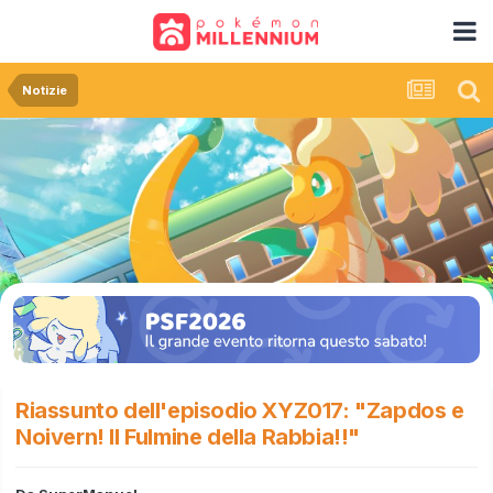
Notizie
Riassunto dell'episodio XYZ017: "Zapdos e
Noivern! Il Fulmine della Rabbia!!"