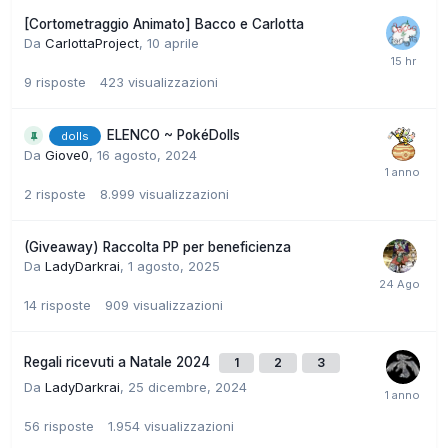
[Cortometraggio Animato] Bacco e Carlotta
Da
CarlottaProject
,
10 aprile
9
risposte
423
visualizzazioni
ELENCO ~ PokéDolls
dolls
Da
Giove0
,
16 agosto, 2024
2
risposte
8.999
visualizzazioni
(Giveaway) Raccolta PP per beneficienza
Da
LadyDarkrai
,
1 agosto, 2025
14
risposte
909
visualizzazioni
Regali ricevuti a Natale 2024
1
2
3
Da
LadyDarkrai
,
25 dicembre, 2024
56
risposte
1.954
visualizzazioni