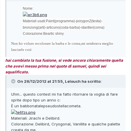
Nome
:
Materiali usati:
Paint(programma)-porygonZ(testa)-
bronzong(arti)-articuno(coda-barba)-stantler(corna)
Colorazione:Beartic shiny
Non ho voluro recolorare la barba e le corna,mi sembrava meglio
lasciarle così
hai cambiato la tua fusione, si vede ancora chiaramente quella
che avevi messo prima nel quote di samuel, quindi sei
squalificato.
On 26/12/2012 at 21:55, Lelouch ha scritto:
Uhm... questo contest mi ha fatto ritornare la voglia di fare
sprite dopo tipo un anno c:
È un babbonatalepseudostellacometa.
Materiali: Jirachi e Delibird.
Colorazione: Delibird, Cryogonal, Vanillite e qualche palette
creata da me.