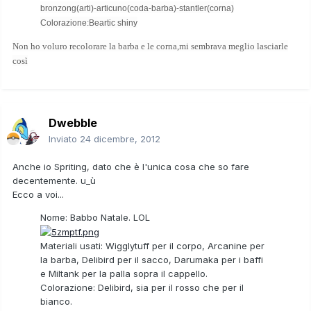
bronzong(arti)-articuno(coda-barba)-stantler(corna)
Colorazione:Beartic shiny
Non ho voluro recolorare la barba e le corna,mi sembrava meglio lasciarle
così
Dwebble
Inviato
24 dicembre, 2012
Anche io Spriting, dato che è l'unica cosa che so fare
decentemente. u_ù
Ecco a voi...
Nome: Babbo Natale. LOL
Materiali usati: Wigglytuff per il corpo, Arcanine per
la barba, Delibird per il sacco, Darumaka per i baffi
e Miltank per la palla sopra il cappello.
Colorazione: Delibird, sia per il rosso che per il
bianco.