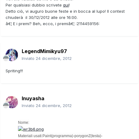
Per qualsiasi dubbio scrivete
qui
!
Detto ciò, vi auguro buone feste e in bocca al lupo! Il contest
chiuderà il 30/12/2012 alle ore 16:00.
â€¦ E i premi? Beh, ecco, i premiâ€¦ :2114459156:
LegendMimikyu97
Inviato
24 dicembre, 2012
Spriting!!!
Inuyasha
Inviato
24 dicembre, 2012
Nome
:
Materiali usati:
Paint(programma)-porygonZ(testa)-