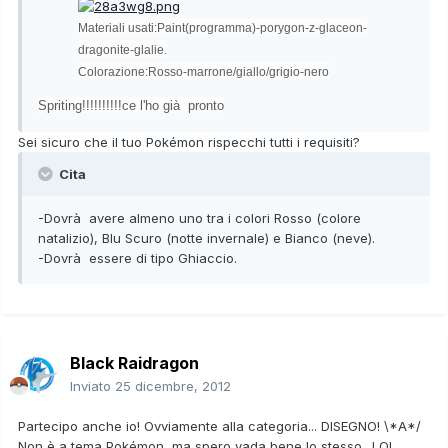
Materiali usati:
Paint(programma)-porygon-z-glaceon-
dragonite-glalie.
Colorazione:
Rosso-marrone/giallo/grigio-nero
Spriting!!!!!!!!!!ce l'ho già pronto
Sei sicuro che il tuo Pokémon rispecchi tutti i requisiti?
Cita
-Dovrà avere almeno uno tra i colori Rosso (colore
natalizio), Blu Scuro (notte invernale) e Bianco (neve).
-Dovrà essere di tipo Ghiaccio.
Black Raidragon
Inviato
25 dicembre, 2012
Partecipo anche io! Ovviamente alla categoria... DISEGNO! \*A*/
Non è a tema Pokémon, ma spero vada bene lo stesso.. LOL