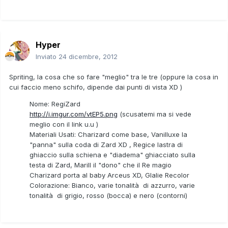
Hyper
Inviato
24 dicembre, 2012
Spriting, la cosa che so fare "meglio" tra le tre (oppure la cosa in
cui faccio meno schifo, dipende dai punti di vista XD )
Nome: RegiZard
http://i.imgur.com/vtEP5.png
(scusatemi ma si vede
meglio con il link u.u )
Materiali Usati: Charizard come base, Vanilluxe la
"panna" sulla coda di Zard XD , Regice lastra di
ghiaccio sulla schiena e "diadema" ghiacciato sulla
testa di Zard, Marill il "dono" che il Re magio
Charizard porta al baby Arceus XD, Glalie Recolor
Colorazione: Bianco, varie tonalità di azzurro, varie
tonalità di grigio, rosso (bocca) e nero (contorni)