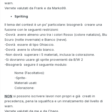
warn.
Verrete valutati da Frank e da Marko99.
Spriting
Il tema del contest è un po’ particolare: bisognerà creare una
fusione con le seguenti restrizioni:
-Dovrà avere almeno uno tra i colori Rosso (colore natalizio), Blu
Scuro (notte invernale) e Bianco (neve).
-Dovrà essere di tipo Ghiaccio.
-Dovrà avere lo sfondo bianco.
-Non dovrà superare i 5 materiali, inclusa la colorazione.
-Si dovranno usare gli sprite provenienti da B/W 2
-Bisognerà seguire il seguente modulo:
Nome (Facoltativo):
-Sprite-
Materiali usati:
Colorazione:
NON
si possono iscrivere lavori non propri e già creati in
precedenza, pena la squalifica e un innalzamento del livello di
warn.
Verrete valutati da me e da Chaos.