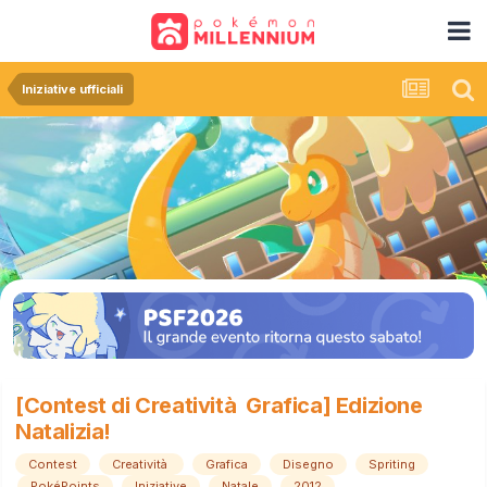
Iniziative ufficiali
[Contest di Creatività Grafica] Edizione
Natalizia!
Contest
Creatività
Grafica
Disegno
Spriting
PokéPoints
Iniziative
Natale
2012