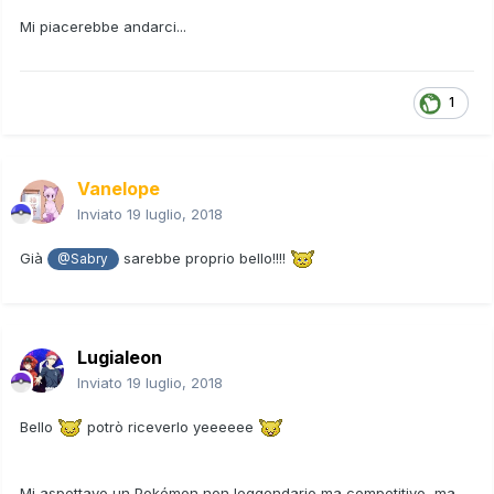
Mi piacerebbe andarci...
1
Vanelope
Inviato
19 luglio, 2018
Già
sarebbe proprio bello!!!!
@Sabry
Lugialeon
Inviato
19 luglio, 2018
Bello
potrò riceverlo yeeeeee
Mi aspettavo un Pokémon non leggendario ma competitivo, ma