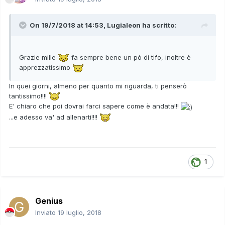
On 19/7/2018 at 14:53,
Lugialeon
ha scritto:
Grazie mille
fa sempre bene un pò di tifo, inoltre è
apprezzatissimo
In quei giorni, almeno per quanto mi riguarda, ti penserò
tantissimo!!!!
E' chiaro che poi dovrai farci sapere come è andata!!!
...e adesso va' ad allenarti!!!!
1
Genius
Inviato
19 luglio, 2018