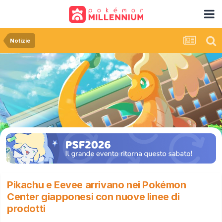
Notizie
Pikachu e Eevee arrivano nei Pokémon
Center giapponesi con nuove linee di
prodotti