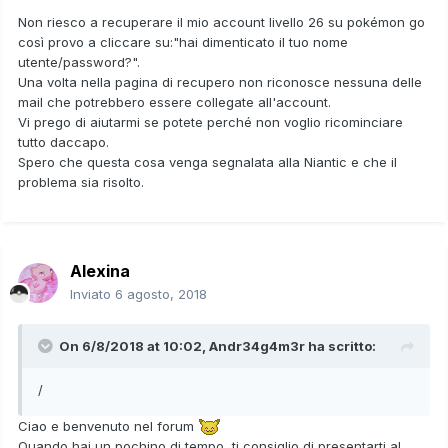
Non riesco a recuperare il mio account livello 26 su pokémon go
così provo a cliccare su:"hai dimenticato il tuo nome
utente/password?".
Una volta nella pagina di recupero non riconosce nessuna delle
mail che potrebbero essere collegate all'account.
Vi prego di aiutarmi se potete perché non voglio ricominciare
tutto daccapo.
Spero che questa cosa venga segnalata alla Niantic e che il
problema sia risolto.
Alexina
Inviato
6 agosto, 2018
On 6/8/2018 at 10:02,
Andr34g4m3r
ha scritto:
/
Ciao e benvenuto nel forum
Quando hai un pochino di tempo, ti consiglio di presentarti al