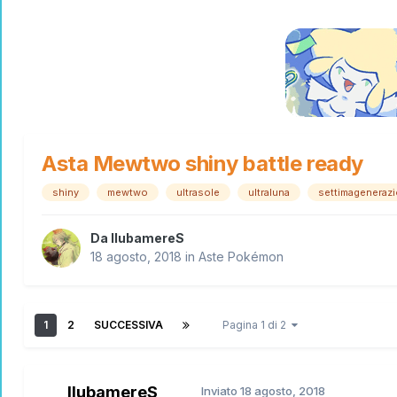
Asta Mewtwo shiny battle ready
shiny
mewtwo
ultrasole
ultraluna
settimageneraz
Da
llubamereS
18 agosto, 2018
in
Aste Pokémon
1
2
SUCCESSIVA
Pagina 1 di 2
llubamereS
Inviato
18 agosto, 2018