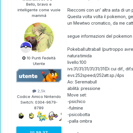
Bello, bravo e
intelligente come vuole
Rieccomi con un’ altra asta di un
mammá
Questa volta volta il pokemon, gen
un Mewtwo cromatico, da me cattu
segue informazioni del pokemon 
Pokeball:ultraball (purtroppo avrei
natura:timida
10 Punti Fedeltà
livello:100
Utente
ivs:31/31/31/31/31/31(Di cui dif., d
evs:252speed/252att.sp./4ps
Ao: Seremabull
abilità: pressione
2,5k
Move set:
Codice Amico Nintendo
-psichico
Switch:
0304-9679-
8789
-fulmine
-psicobotta
-palla ombra
PP
99.37