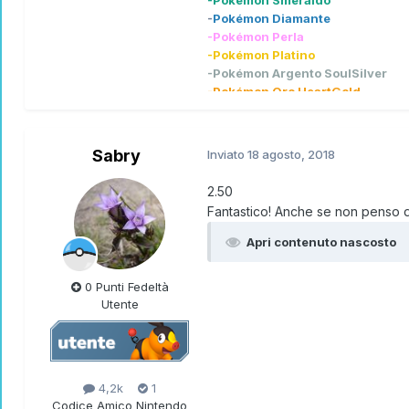
-Pokémon Smeraldo
-
Pokémon Diamante
-Pokémon Perla
-Pokémon Platino
-Pokémon Argento SoulSilver
-Pokémon Oro HeartGold
-Pokémon Bianco
-Pokémon Bianco2
-Pokémon X
Sabry
Inviato
18 agosto, 2018
-Pokémon Rubino Omega
-Pokémon Zaffiro Alpha
2.50
-Pokémon Luna
Fantastico! Anche se non penso di 
-Pokémon Ultrasole
-Pokémon Let's go Pikachu
Apri contenuto nascosto
-Pokémon Spada
-Pokémon Perla Splendente
0 Punti Fedeltà
-Pokémon Diamante Lucente
Utente
-Leggende Pokémon Arceus
-Pokémon Scarlatto
-L
e
g
g
e
n
d
e
P
o
k
é
m
o
n
Z
-
A
Pokémon preferito luxray
eeeeeee boh linko il
mercatino
4,2k
1
Bella lì,
non se può sentire bella lì
Codice Amico Nintendo