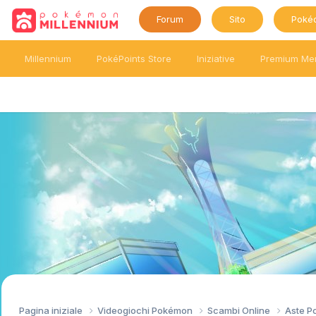
Forum
Sito
Poké
Millennium
PokéPoints Store
Iniziative
Premium Me
Pagina iniziale
Videogiochi Pokémon
Scambi Online
Aste 