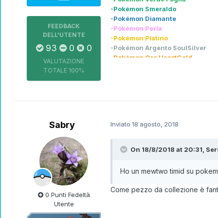
-Pokémon Smeraldo
-
Pokémon Diamante
FEEDBACK
-Pokémon Perla
DELL'UTENTE
-Pokémon Platino
93
0
0
-Pokémon Argento SoulSilver
-Pokémon Oro HeartGold
VALUTAZIONE
-Pokémon Bianco
TOTALE
100%
-Pokémon Bianco2
-Pokémon X
-Pokémon Rubino Omega
-Pokémon Zaffiro Alpha
-Pokémon Luna
Sabry
Inviato
18 agosto, 2018
-Pokémon Ultrasole
-Pokémon Let's go Pikachu
-Pokémon Spada
On 18/8/2018 at 20:31,
Ser
-Pokémon Perla Splendente
-Pokémon Diamante Lucente
Ho un mewtwo timid su pokemon
-Leggende Pokémon Arceus
-Pokémon Scarlatto
Come pezzo da collezione è fanta
-L
e
g
g
e
n
d
e
P
o
k
é
m
o
n
Z
-
A
0 Punti Fedeltà
Pokémon preferito luxray
Utente
eeeeeee boh linko il
mercatino