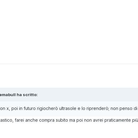
emabull
ha scritto:
 x, poi in futuro rigiocherò ultrasole e lo riprenderò; non penso 
stico, farei anche compra subito ma poi non avrei praticamente più 