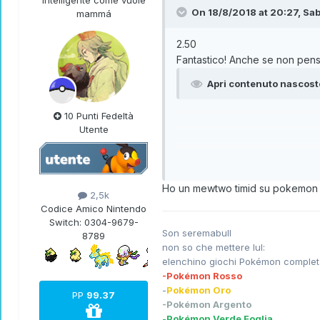
intelligente come vuole
On 18/8/2018 at 20:27,
Sab
mammá
2.50
Fantastico! Anche se non penso 
Apri contenuto nascost
10 Punti Fedeltà
Utente
Ho un mewtwo timid su pokemon x,
2,5k
Codice Amico Nintendo
Switch:
0304-9679-
Son seremabull
8789
non so che mettere lul:
elenchino giochi Pokémon complet
-Pokémon Rosso
-
Pokémon Oro
PP
99.37
-Pokémon Argento
-
Pokémon V
erde Foglia