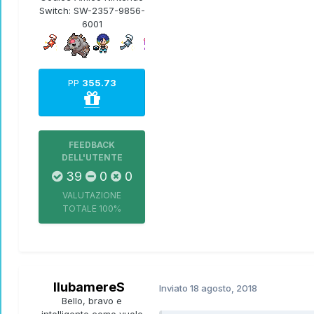
Switch:
SW-2357-9856-
6001
PP
355.73
FEEDBACK
DELL'UTENTE
39
0
0
VALUTAZIONE
TOTALE
100%
llubamereS
Inviato
18 agosto, 2018
Bello, bravo e