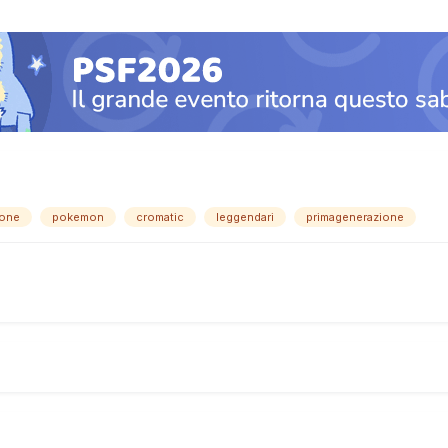
ione
pokemon
cromatic
leggendari
primagenerazione