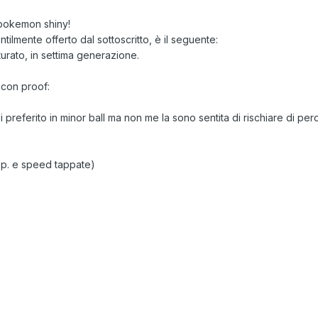
 pokemon shiny!
tilmente offerto dal sottoscritto, è il seguente:
rato, in settima generazione.
con proof:
 preferito in minor ball ma non me la sono sentita di rischiare di per
if.sp. e speed tappate)