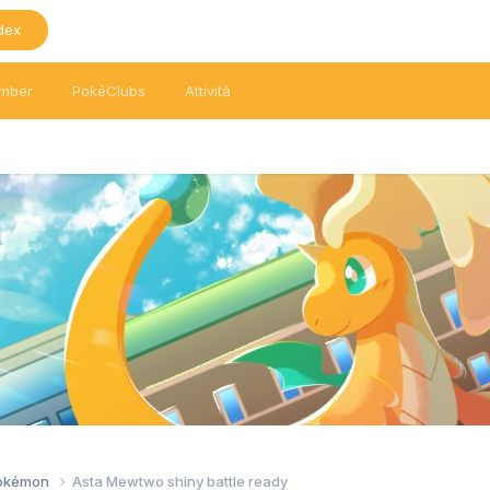
dex
mber
PokéClubs
Attività
Pokémon
Asta Mewtwo shiny battle ready