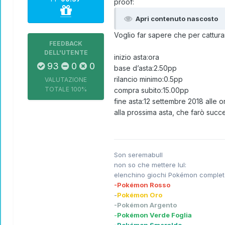
proof:
Apri contenuto nascosto
Voglio far sapere che per catturar
FEEDBACK
DELL'UTENTE
inizio asta:ora
93
0
0
base d’asta:2.50pp
rilancio minimo:0.5pp
VALUTAZIONE
TOTALE
100%
compra subito:15.00pp
fine asta:12 settembre 2018 alle o
alla prossima asta, che farò suc
Son seremabull
non so che mettere lul:
elenchino giochi Pokémon complet
-Pokémon Rosso
-
Pokémon Oro
-Pokémon Argento
-
Pokémon V
erde Foglia