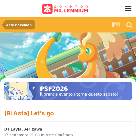
Aste Pokémon
[Ri Asta] Let's go
Da
Layla_Serizawa
17 settembre, 2018
in
Aste Pokémon