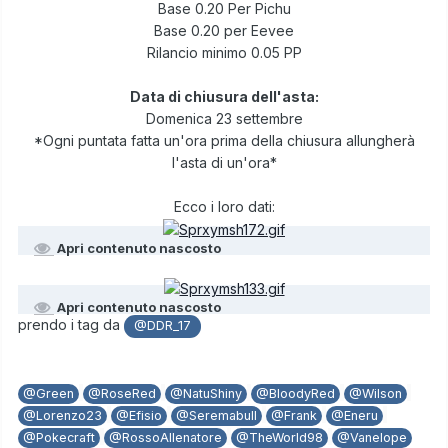
Base 0.20 Per Pichu
Base 0.20 per Eevee
Rilancio minimo 0.05 PP
Data di chiusura dell'asta:
Domenica 23 settembre
*Ogni puntata fatta un'ora prima della chiusura allungherà
l'asta di un'ora*
Ecco i loro dati:
Apri contenuto nascosto
Apri contenuto nascosto
prendo i tag da
@DDR_17
@Green
@RoseRed
@NatuShiny
@BloodyRed
@Wilson
@Lorenzo23
@Efisio
@Seremabull
@Frank
@Eneru
@Pokecraft
@RossoAllenatore
@TheWorld98
@Vanelope