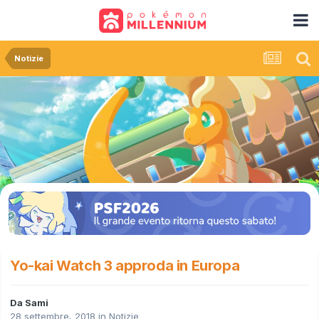
Notizie
Yo-kai Watch 3 approda in Europa
Da
Sami
28 settembre, 2018
in
Notizie