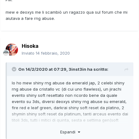
mew e deoxys me li scambiò un ragazzo qua sul forum che mi
aiutava a fare rng abuse.
Hisoka
Inviato
14 febbraio, 2020
On 14/2/2020 at 07:29,
3inst3in
ha scritto:
Io ho mew shiny rng abuse da emerald jap, 2 celebi shiny
rng abuse da cristallo vc (di cui uno flawless), un jirachi
evento shiny soft resettato non ricordo bene da quale
evento su 3ds, diversi deoxys shiny rng abuse su emerald,
fire red e leaf green, darkrai shiny soft reset da platino, 2
shymin shiny soft reset da platinum, tanti arceus evento dai
titoli 3ds, tutti i mitici di quinta, sesta e settima gen(soft
reset flawless o 5iv daei rispettivi eventi). Ti dico giá che
Espandi
non ho proof per molti di questi perché non credevo li avrei
mai scambiati, ma dato che non li potrò usare in molti