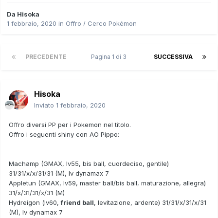
Da
Hisoka
1 febbraio, 2020
in
Offro / Cerco Pokémon
PRECEDENTE
Pagina 1 di 3
SUCCESSIVA
Hisoka
Inviato
1 febbraio, 2020
Offro diversi PP per i Pokemon nel titolo.
Offro i seguenti shiny con AO Pippo:
Machamp (GMAX, lv55, bis ball, cuordeciso, gentile)
31/31/x/x/31/31 (M), lv dynamax 7
Appletun (GMAX, lv59, master ball/bis ball, maturazione, allegra)
31/x/31/31/x/31 (M)
Hydreigon (lv60,
friend ball
, levitazione, ardente) 31/31/x/31/x/31
(M), lv dynamax 7