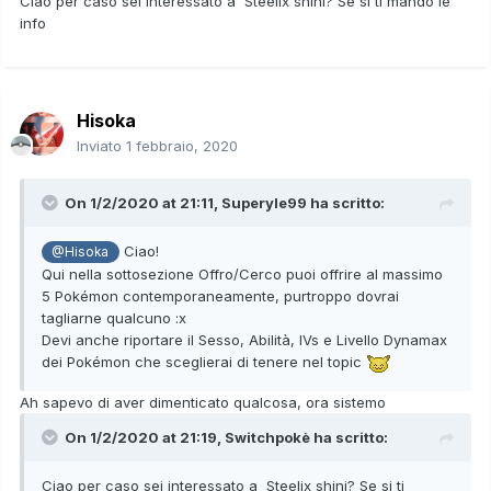
Ciao per caso sei interessato a Steelix shini? Se si ti mando le
Stunfisk (lv46, bis ball, mimetismo, lesta)
info
Corvisquire (lv35, premier ball, sguardofermo, furba)
Applin (lv38, friend ball, voracità, placida)
Goodra (lv58, bis ball, viscosità, lesta)
Lapras (GMAX, lv50, bis ball, idratazione, audace)
Hisoka
Milcery (GMAX SQUARE, lv40, love ball, aromavelo, ritrosa)
Inviato
1 febbraio, 2020
On 1/2/2020 at 21:11,
Superyle99
ha scritto:
Ciao!
@Hisoka
Qui nella sottosezione Offro/Cerco puoi offrire al massimo
5 Pokémon contemporaneamente, purtroppo dovrai
tagliarne qualcuno
:x
Devi anche riportare il Sesso, Abilità, IVs e Livello Dynamax
dei Pokémon che sceglierai di tenere nel topic
Ah sapevo di aver dimenticato qualcosa, ora sistemo
On 1/2/2020 at 21:19,
Switchpokè
ha scritto:
Ciao per caso sei interessato a Steelix shini? Se si ti