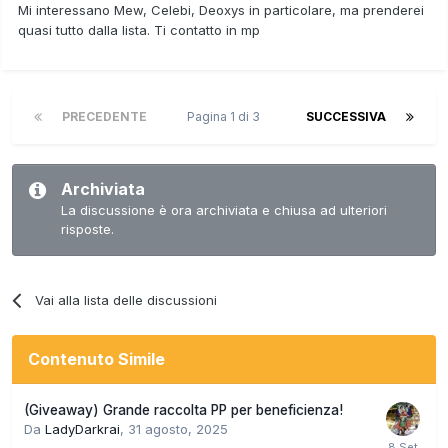
Mi interessano Mew, Celebi, Deoxys in particolare, ma prenderei
giochi da qui in avanti se ti interessa qualcosa fammi
quasi tutto dalla lista. Ti contatto in mp
sapere in PM.
mew e deoxys me li scambiò un ragazzo qua sul forum che
mi aiutava a fare rng abuse.
PRECEDENTE
Pagina 1 di 3
SUCCESSIVA
Archiviata
La discussione è ora archiviata e chiusa ad ulteriori
risposte.
Vai alla lista delle discussioni
Contenuto Simile
(Giveaway) Grande raccolta PP per beneficienza!
Da
LadyDarkrai
,
31 agosto, 2025