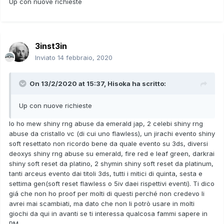
Up con nuove richieste
3inst3in
Inviato
14 febbraio, 2020
On 13/2/2020 at 15:37,
Hisoka
ha scritto:
Up con nuove richieste
Io ho mew shiny rng abuse da emerald jap, 2 celebi shiny rng
abuse da cristallo vc (di cui uno flawless), un jirachi evento shiny
soft resettato non ricordo bene da quale evento su 3ds, diversi
deoxys shiny rng abuse su emerald, fire red e leaf green, darkrai
shiny soft reset da platino, 2 shymin shiny soft reset da platinum,
tanti arceus evento dai titoli 3ds, tutti i mitici di quinta, sesta e
settima gen(soft reset flawless o 5iv daei rispettivi eventi). Ti dico
giá che non ho proof per molti di questi perché non credevo li
avrei mai scambiati, ma dato che non li potrò usare in molti
giochi da qui in avanti se ti interessa qualcosa fammi sapere in
PM.