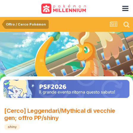
Offro / Cerco Pokémon
[Cerco] Leggendari/Mythical di vecchie
gen; offro PP/shiny
shiny