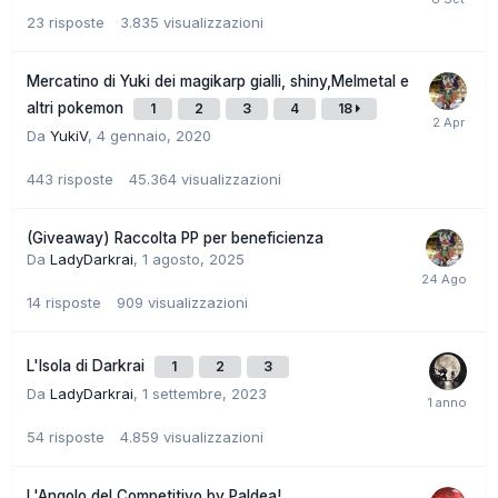
23
risposte
3.835
visualizzazioni
Mercatino di Yuki dei magikarp gialli, shiny,Melmetal e
altri pokemon
1
2
3
4
18
Da
YukiV
,
4 gennaio, 2020
443
risposte
45.364
visualizzazioni
(Giveaway) Raccolta PP per beneficienza
Da
LadyDarkrai
,
1 agosto, 2025
14
risposte
909
visualizzazioni
L'Isola di Darkrai
1
2
3
Da
LadyDarkrai
,
1 settembre, 2023
54
risposte
4.859
visualizzazioni
L'Angolo del Competitivo by Paldea!