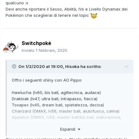
qualcuno
:x
Devi anche riportare il Sesso, Abilità, IVs e Livello Dynamax dei
Pokémon che sceglierai di tenere nel topic
Switchpokè
Inviato
1 febbraio, 2020
On 1/2/2020 at 19:00,
Hisoka
ha scritto:
Offro i seguenti shiny con AO Pippo:
Hawlucha (lv60, bis ball, agiltecnica, audace)
Drakloak (lv47, ultra ball, intrapasso, fiacca)
Toxapex (lv45, dream ball, spietatezza, decisa)
Charizard (GMAX, lv56, master ball, aiutofuoco, calma)
Appletun (GMAX, lv59, master ball/bis ball, maturazione,
allegra) x2
Espandi
Magikarp (SQUARE, lv50, premier ball, paura, ardita)
Sirfetch'd (lv60, level ball, nervisaldi, furba)