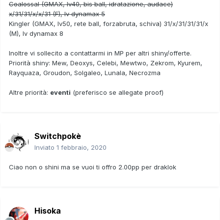
Coalossal (GMAX, lv40, bis ball, idratazione, audace)
x/31/31/x/x/31 (F), lv dynamax 5
Kingler (GMAX, lv50, rete ball, forzabruta, schiva) 31/x/31/31/31/x
(M), lv dynamax 8
Inoltre vi sollecito a contattarmi in MP per altri shiny/offerte.
Priorità shiny: Mew, Deoxys, Celebi, Mewtwo, Zekrom, Kyurem,
Rayquaza, Groudon, Solgaleo, Lunala, Necrozma
Altre priorità:
eventi
(preferisco se allegate proof)
Switchpokè
Inviato
1 febbraio, 2020
Ciao non o shini ma se vuoi ti offro 2.00pp per draklok
Hisoka