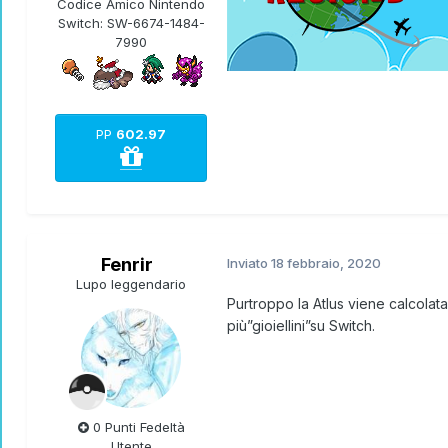
Codice Amico Nintendo
Switch:
SW-6674-1484-
7990
PP
602.97
Fenrir
Inviato
18 febbraio, 2020
Lupo leggendario
Purtroppo la Atlus viene calcola
più”gioiellini”su Switch.
0 Punti Fedeltà
Utente