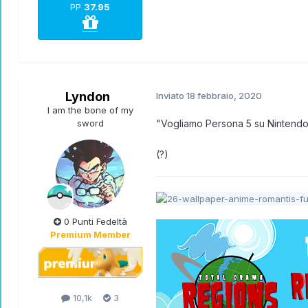
PP
37.95
Lyndon
Inviato
18 febbraio, 2020
I am the bone of my
sword
"Vogliamo Persona 5 su Nintend
(?)
0 Punti Fedeltà
Premium Member
10,1k
3