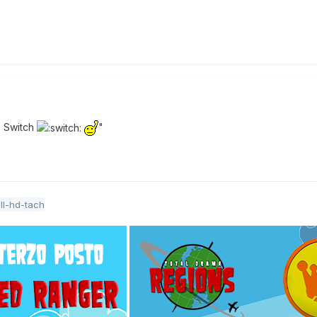
o Switch
"