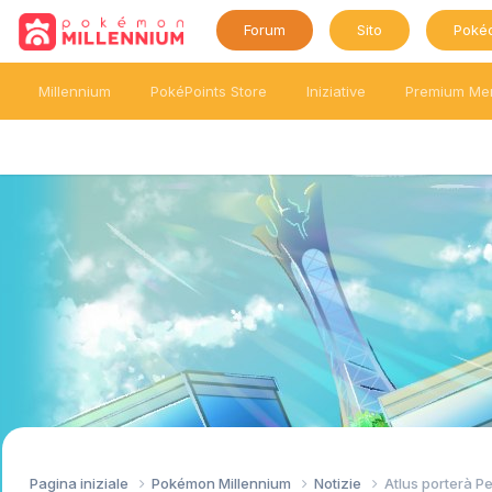
Forum
Sito
Poké
Millennium
PokéPoints Store
Iniziative
Premium Me
Pagina iniziale
Pokémon Millennium
Notizie
Atlus porterà P