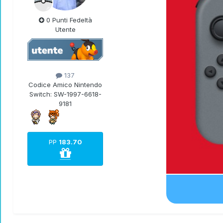
0 Punti Fedeltà
Utente
137
Codice Amico Nintendo
Switch:
SW-1997-6618-
9181
PP
183.70