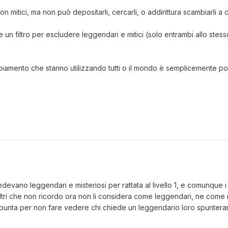
tici, ma non può depositarli, cercarli, o addirittura scambiarli a ch
un filtro per escludere leggendari e mitici (solo entrambi allo stess
piamento che stanno utilizzando tutti o il mondo è semplicemente pop
devano leggendari e misteriosi per rattata al livello 1, e comunque 
ltri che non ricordo ora non li considera come leggendari, ne come m
spunta per non fare vedere chi chiede un leggendario loro spunter