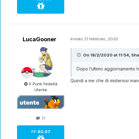
LucaGooner
Inviato
21 febbraio, 2020
On 18/2/2020 at 11:54,
Sh
Dopo l’ultimo aggiornamento ha
Quindi a me che di misteriosi manc
0 Punti Fedeltà
Utente
31
PP
80.97