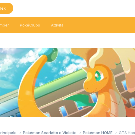
dex
mber
PokéClubs
Attività
Principale
Pokémon Scarlatto e Violetto
Pokémon HOME
GTS Ho