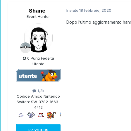
Shane
Inviato
18 febbraio, 2020
Event Hunter
Dopo l’ultimo aggiornamento hanno 
0 Punti Fedeltà
Utente
1,2k
Codice Amico Nintendo
Switch:
SW-3782-1663-
4412
PP
229.39