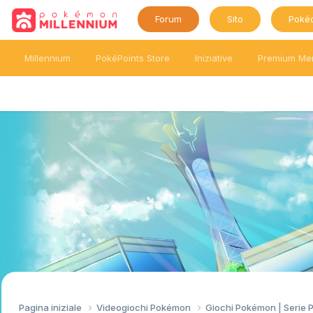
Forum
Sito
Poké
Millennium
PokéPoints Store
Iniziative
Premium Me
Pagina iniziale
Videogiochi Pokémon
Giochi Pokémon | Serie 