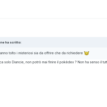
ane
ha scritto:
nno tolto i misteriosi sia da offrire che da richiedere
a solo Diancie, non potrò mai finire il pokèdex ? Non ha senso il tutt