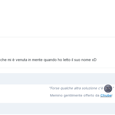
 che mi è venuta in mente quando ho letto il suo nome xD
"Forse qualche altra soluzione c'è
"
Memino gentilmente offerto da
Chube
!