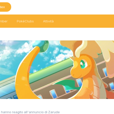
dex
mber
PokéClubs
Attività
 hanno reagito all'annuncio di Zarude