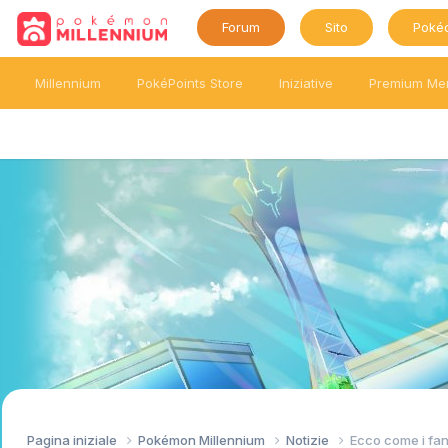
Forum
Sito
Poké
Millennium
PokéPoints Store
Iniziative
Premium Me
Pagina iniziale
Pokémon Millennium
Notizie
Ecco come i fan