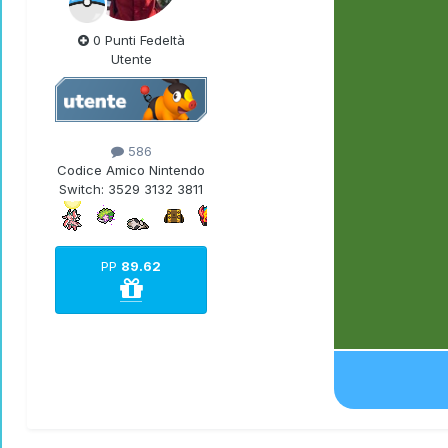
0 Punti Fedeltà
Utente
586
Codice Amico Nintendo
Switch:
3529 3132 3811
PP
89.62