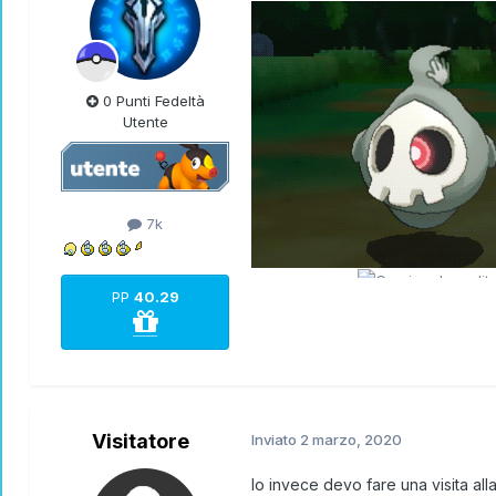
0 Punti Fedeltà
Utente
7k
PP
40.29
Visitatore
Inviato
2 marzo, 2020
Io invece devo fare una visita al