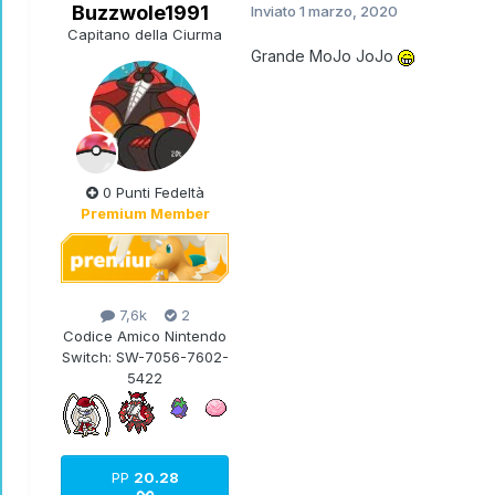
Buzzwole1991
Inviato
1 marzo, 2020
Capitano della Ciurma
Grande MoJo JoJo
0 Punti Fedeltà
Premium Member
7,6k
2
Codice Amico Nintendo
Switch:
SW-7056-7602-
5422
PP
20.28