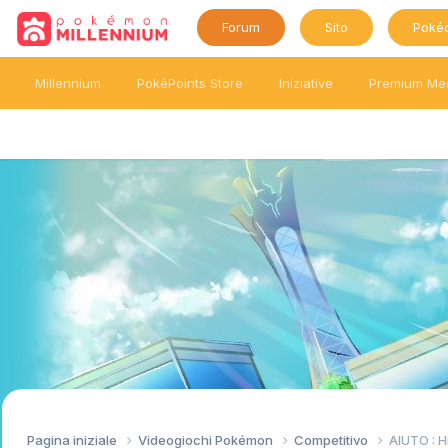
Forum
Sito
Poké
Millennium
PokéPoints Store
Iniziative
Premium Me
Pagina iniziale
Videogiochi Pokémon
Competitivo
AIUTO : H