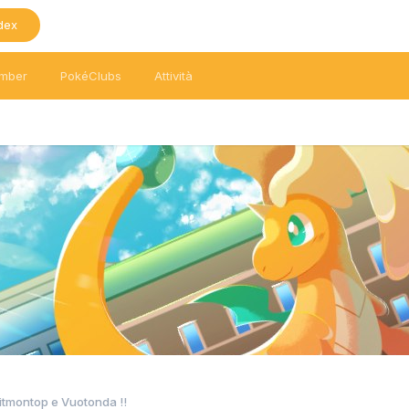
dex
mber
PokéClubs
Attività
itmontop e Vuotonda !!