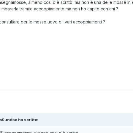
nsegnamosse, almeno così c'è scritto, ma non è una delle mosse in
impararla tramite accoppiamento ma non ho capito con chi ?
 consultare per le mosse uovo e i vari accoppiamenti ?
ioSundae
ha scritto:
l'insegnamosse, almeno così c'è scritto