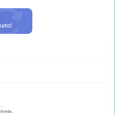
..
otonda...