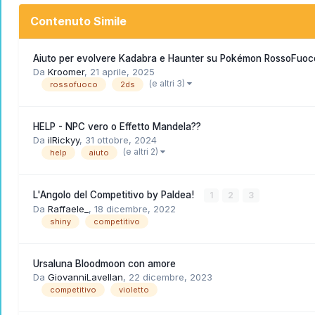
Contenuto Simile
Aiuto per evolvere Kadabra e Haunter su Pokémon RossoFuoc
Da
Kroomer
,
21 aprile, 2025
(e altri 3)
rossofuoco
2ds
HELP - NPC vero o Effetto Mandela??
Da
ilRickyy
,
31 ottobre, 2024
(e altri 2)
help
aiuto
L'Angolo del Competitivo by Paldea!
1
2
3
Da
Raffaele_
,
18 dicembre, 2022
shiny
competitivo
Ursaluna Bloodmoon con amore
Da
GiovanniLavellan
,
22 dicembre, 2023
competitivo
violetto