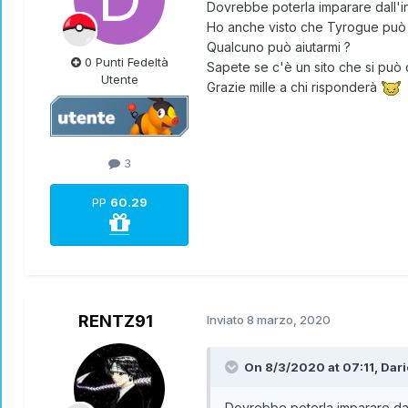
Dovrebbe poterla imparare dall'i
Ho anche visto che Tyrogue può 
Qualcuno può aiutarmi ?
0 Punti Fedeltà
Sapete se c'è un sito che si può
Utente
Grazie mille a chi risponderà
3
PP
60.29
RENTZ91
Inviato
8 marzo, 2020
On 8/3/2020 at 07:11,
Dar
Dovrebbe poterla imparare dal