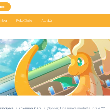
dex
mber
PokéClubs
Attività
Principale
Pokémon X e Y
[Spoiler] Una nuova modalità in X e Y?