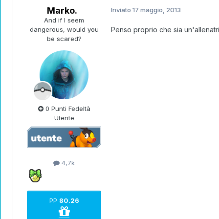
Marko.
Inviato
17 maggio, 2013
And if I seem
dangerous, would you
Penso proprio che sia un'allenatric
be scared?
0 Punti Fedeltà
Utente
4,7k
PP
80.26