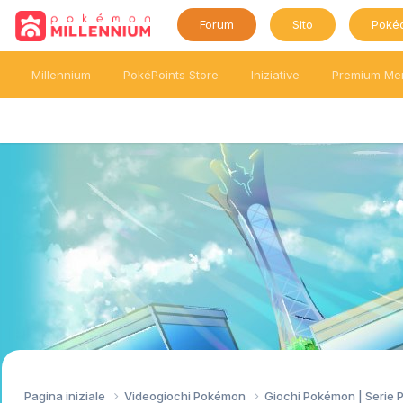
Forum
Sito
Poké
Millennium
PokéPoints Store
Iniziative
Premium Me
Pagina iniziale
Videogiochi Pokémon
Giochi Pokémon | Serie 