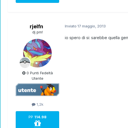
rjelfn
Inviato
17 maggio, 2013
dj pm!
io spero di si: sarebbe quella geni
0 Punti Fedeltà
Utente
1,2k
PP
114.98