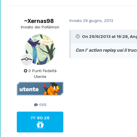
~Xernas98
Inviato
29 giugno, 2013
Inviato dei PoKémon
On 29/6/2013 at 16:28, Ang
Con l' action replay usi il tr
0 Punti Fedeltà
Utente
688
PP
80.26