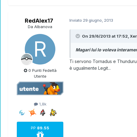
RedAlex17
Inviato
29 giugno, 2013
Da Albanova
On 29/6/2013 at 17:52, Xer
Magari lui lo voleva interame
Ti servono Tornadus e Thundurus i
è ugualmente Legit...
0 Punti Fedeltà
Utente
1,8k
PP
89.55