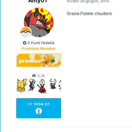
Anty01
Inviato
29 giugno, 2013
Grazie.Potete chiudere
0 Punti Fedeltà
Premium Member
3,3k
PP
1094.01