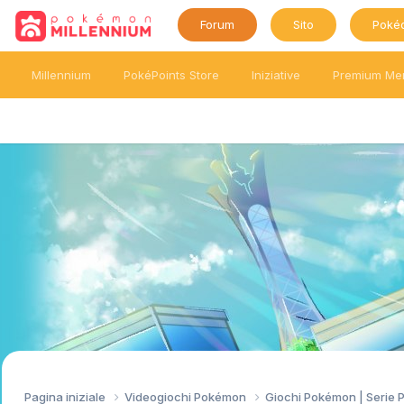
Forum
Sito
Poké
Millennium
PokéPoints Store
Iniziative
Premium Me
Pagina iniziale
Videogiochi Pokémon
Giochi Pokémon | Serie 