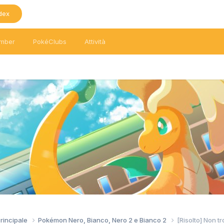
dex
mber
PokéClubs
Attività
Principale
Pokémon Nero, Bianco, Nero 2 e Bianco 2
[Risolto] Non t