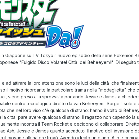
a in Giappone su TV Tokyo il nuovo episodio della serie
Pokémon Bes
iapponese
"Fulgido Disco Volante! Città dei Beheeyem!!"
. Di seguito t
 e ad attirare la loro attenzione sono le luci della città che finalmen
so il motivo ricordante la particolare trama nella "medaglietta" ch
uci, viene preso alla sprovvista portando Jessie e James a chiedere
robabile centro tecnologico diretto da vari Beheeyem. Sorge il sole e
ta che nel loro viso c'è qualcosa di strano: hanno il volto di Behee
tta la città pare avere qualcosa di strano. Il ragazzo non capendo l
Casualmente incontra il Team Rocket e decidono di collaborare. Dirett
d Ash, Jessie e James quanto accaduto. Il motivo dell'invasione del
 il giovane allenatore trovò. Avendo ideato un piano, Ash e compag