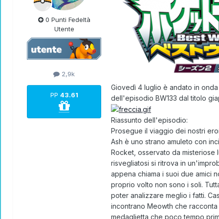
0 Punti Fedeltà
Utente
2,9k
Giovedì 4 luglio è andato in ond
PP
43.61
dell'episodio
BW133
dal titolo g
Riassunto dell'episodio:
Prosegue il viaggio dei nostri eroi
Ash è uno strano amuleto con inci
Rocket, osservato da misteriose l
risvegliatosi si ritrova in un'imp
appena chiama i suoi due amici no
proprio volto non sono i soli. Tu
poter analizzare meglio i fatti. 
incontrano Meowth che racconta a
medaglietta che poco tempo prima