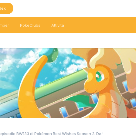
dex
mber
PokéClubs
Attività
'episodio BW133 di Pokémon Best Wishes Season 2: Da!