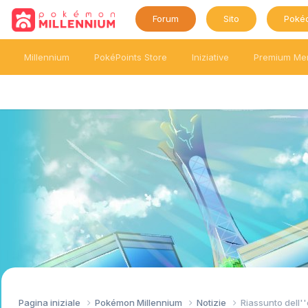
Forum
Sito
Poké
Millennium
PokéPoints Store
Iniziative
Premium Me
Pagina iniziale
Pokémon Millennium
Notizie
Riassunto dell'