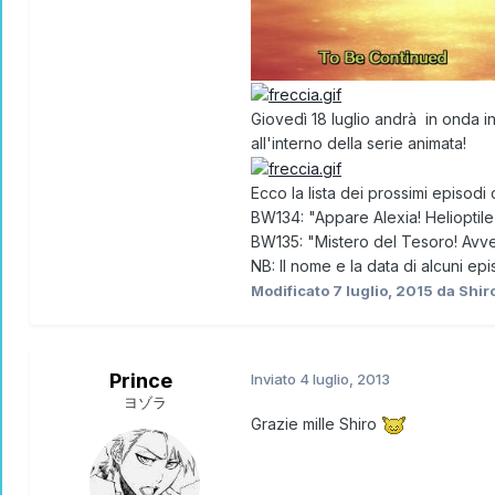
Giovedì 18 luglio
andrà in onda i
all'interno della serie animata!
Ecco la
lista dei prossimi episodi
c
BW134
: "Appare Alexia! Helioptile
BW135
: "Mistero del Tesoro! Avven
NB: Il nome e la data di alcuni e
Modificato
7 luglio, 2015
da Shir
Prince
Inviato
4 luglio, 2013
ヨゾラ
Grazie mille Shiro