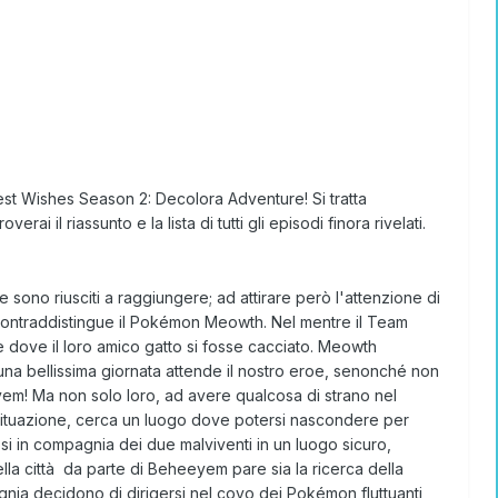
t Wishes Season 2: Decolora Adventure!
Si tratta
roverai il riassunto e la lista di tutti gli episodi finora rivelati.
te sono riusciti a raggiungere; ad attirare però l'attenzione di
e contraddistingue il Pokémon Meowth. Nel mentre il Team
 dove il loro amico gatto si fosse cacciato. Meowth
 una bellissima giornata attende il nostro eroe, senonché non
yem! Ma non solo loro, ad avere qualcosa di strano nel
a situazione, cerca un luogo dove potersi nascondere per
osi in compagnia dei due malviventi in un luogo sicuro,
la città da parte di Beheeyem pare sia la ricerca della
nia decidono di dirigersi nel covo dei Pokémon fluttuanti