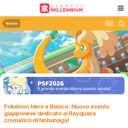
Notizie
Pokémon Nero e Bianco: Nuovo evento
giapponese dedicato al Rayquaza
cromatico di Nobunaga!