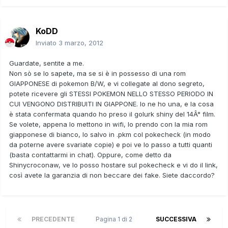
KoDD
Inviato
3 marzo, 2012
Guardate, sentite a me.
Non sò se lo sapete, ma se si è in possesso di una rom
GIAPPONESE di pokemon B/W, e vi collegate al dono segreto,
potete ricevere gli STESSI POKEMON NELLO STESSO PERIODO IN
CUI VENGONO DISTRIBUITI IN GIAPPONE. Io ne ho una, e la cosa
è stata confermata quando ho preso il golurk shiny del 14Â° film.
Se volete, appena lo mettono in wifi, lo prendo con la mia rom
giapponese di bianco, lo salvo in .pkm col pokecheck (in modo
da poterne avere svariate copie) e poi ve lo passo a tutti quanti
(basta contattarmi in chat). Oppure, come detto da
Shinycroconaw, ve lo posso hostare sul pokecheck e vi do il link,
così avete la garanzia di non beccare dei fake. Siete daccordo?
PRECEDENTE
Pagina 1 di 2
SUCCESSIVA