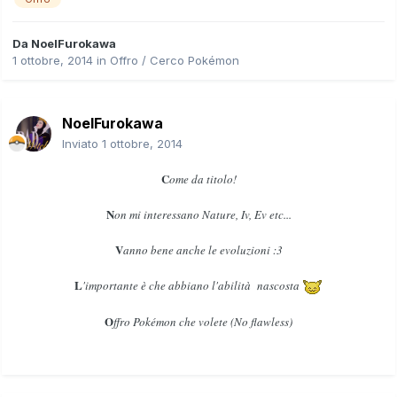
Da
NoelFurokawa
1 ottobre, 2014
in
Offro / Cerco Pokémon
NoelFurokawa
Inviato
1 ottobre, 2014
C
ome da titolo!
N
on mi interessano Nature, Iv, Ev etc...
V
anno bene anche le evoluzioni :3
L
'importante è che abbiano l'abilità nascosta
O
ffro Pokémon che volete (No flawless)