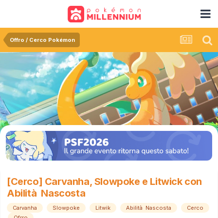
Offro / Cerco Pokémon
[Cerco] Carvanha, Slowpoke e Litwick con
Abilità Nascosta
Carvanha
Slowpoke
Litwik
Abilità Nascosta
Cerco
Ofrro