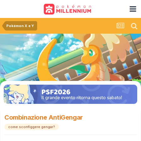
Pokémon X e Y
Combinazione AntiGengar
come sconfiggere gengar?