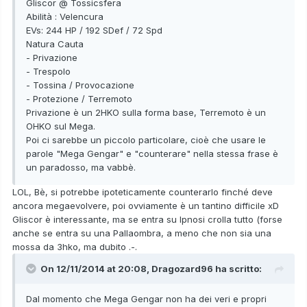
Gliscor @ Tossicsfera
Abilità : Velencura
EVs: 244 HP / 192 SDef / 72 Spd
Natura Cauta
- Privazione
- Trespolo
- Tossina / Provocazione
- Protezione / Terremoto
Privazione è un 2HKO sulla forma base, Terremoto è un
OHKO sul Mega.
Poi ci sarebbe un piccolo particolare, cioè che usare le
parole "Mega Gengar" e "counterare" nella stessa frase è
un paradosso, ma vabbè.
LOL, Bè, si potrebbe ipoteticamente counterarlo finché deve
ancora megaevolvere, poi ovviamente è un tantino difficile xD
Gliscor è interessante, ma se entra su Ipnosi crolla tutto (forse
anche se entra su una Pallaombra, a meno che non sia una
mossa da 3hko, ma dubito .-.
On 12/11/2014 at 20:08, Dragozard96 ha scritto:
Dal momento che Mega Gengar non ha dei veri e propri