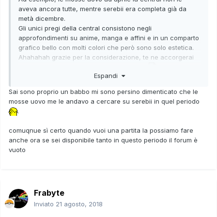
aveva ancora tutte, mentre serebii era completa già da
metà dicembre.
Gli unici pregi della central consistono negli
approfondimenti su anime, manga e affini e in un comparto
grafico bello con molti colori che però sono solo estetica.
Ahahahah grazie per la considerazione, te ne accorgerai
tu stesso di persona, provalo e poi mi dici.
Espandi
Quando vorresti farti una random o un bo3 in vgc scrivimi
Sai sono proprio un babbo mi sono persino dimenticato che le
in privato.
mosse uovo me le andavo a cercare su serebii in quel periodo
.
comuqnue sì certo quando vuoi una partita la possiamo fare
anche ora se sei disponibile tanto in questo periodo il forum è
vuoto
Frabyte
Inviato
21 agosto, 2018