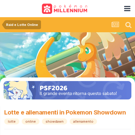
Raid e Lotte Online
Lotte e allenamenti in Pokemon Showdown
lotte
online
showdawn
allenamento