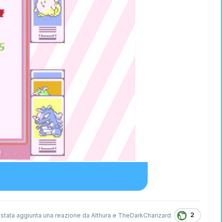
2
 stata aggiunta una reazione da
Althura
e
TheDarkCharizard