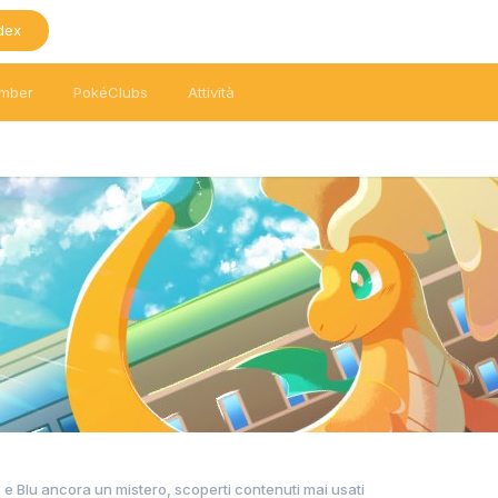
dex
mber
PokéClubs
Attività
 Blu ancora un mistero, scoperti contenuti mai usati