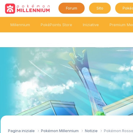
Forum
Sito
Poké
Millennium
PokéPoints Store
Iniziative
Premium Me
Pagina iniziale
Pokémon Millennium
Notizie
Pokémon Rosso e