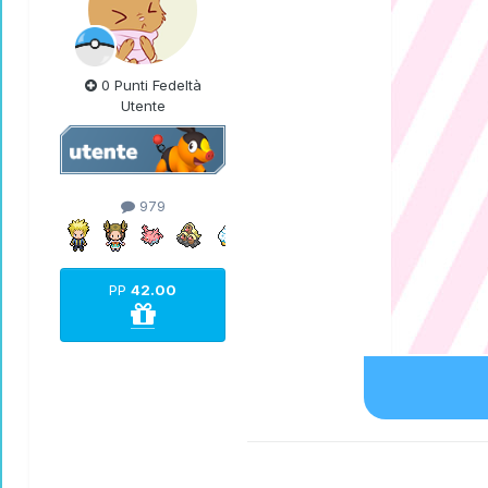
0 Punti Fedeltà
Utente
979
PP
42.00