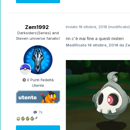
Zem1992
Inviato
18 ottobre, 2018
(modificato)
Darksiders(Series) and
Steven universe fanatic!
nn c'è mai fine a questi misteri
Modificato
18 ottobre, 2018
da Z
0 Punti Fedeltà
Utente
7k