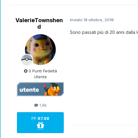
ValerieTownshen
Inviato
18 ottobre, 2018
d
Sono passati più di 20 anni dalla 
0 Punti Fedeltà
Utente
1,8k
PP
87.88