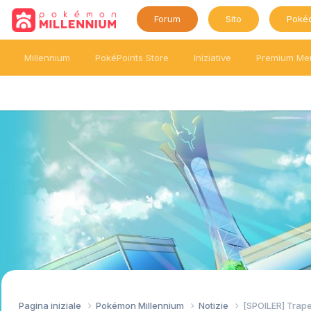
Forum
Sito
Poké
Millennium
PokéPoints Store
Iniziative
Premium Me
Pagina iniziale
Pokémon Millennium
Notizie
[SPOILER] Trape