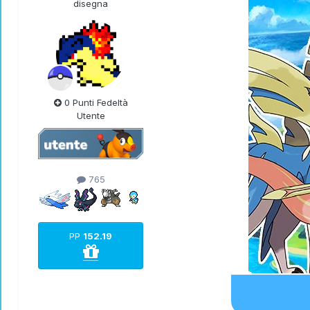
disegna
0 Punti Fedeltà
Utente
765
PP
152.19