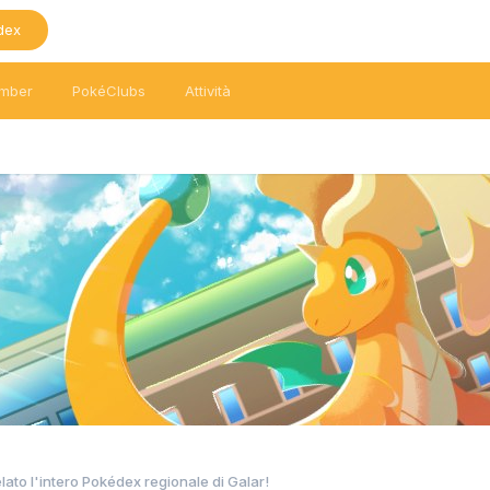
dex
mber
PokéClubs
Attività
lato l'intero Pokédex regionale di Galar!