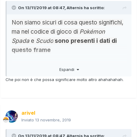
On 13/11/2019 at 08:47,
Alternis
ha scritto:
Non siamo sicuri di cosa questo significhi,
ma nel codice di gioco di
Pokémon
Spada
e
Scudo
sono presenti i dati di
questo frame
Significa che, come dimostrato da quanto emerso dal
Espandi
datamine, hanno voluto fare un lavoro a risparmio ma sono
comunque riusciti a fare un gioco tecnicamente
Che poi non è che possa significare molto altro ahahahahah.
incompleto
arivel
Inviato
13 novembre, 2019
On 13/11/2019 at 08:47,
Alternis
ha scritto: