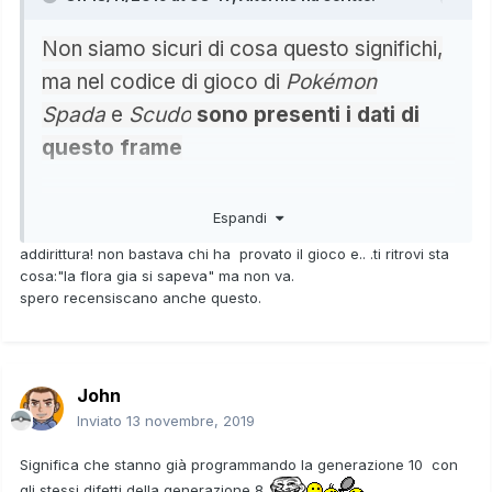
Non siamo sicuri di cosa questo significhi,
ma nel codice di gioco di
Pokémon
Spada
e
Scudo
sono presenti i dati di
questo frame
Significa che, come dimostrato da quanto emerso dal
Espandi
datamine, hanno voluto fare un lavoro a risparmio ma sono
comunque riusciti a fare un gioco tecnicamente
addirittura! non bastava chi ha provato il gioco e.. .ti ritrovi sta
incompleto
cosa:"la flora gia si sapeva" ma non va.
spero recensiscano anche questo.
John
Inviato
13 novembre, 2019
Significa che stanno già programmando la generazione 10 con
gli stessi difetti della generazione 8