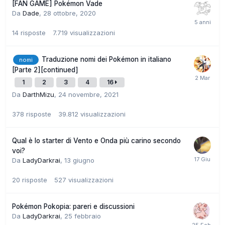
[FAN GAME] Pokémon Vade
Da
Dade
,
28 ottobre, 2020
14
risposte
7.719
visualizzazioni
Traduzione nomi dei Pokémon in italiano
nomi
[Parte 2][continued]
1
2
3
4
16
Da
DarthMizu
,
24 novembre, 2021
378
risposte
39.812
visualizzazioni
Qual è lo starter di Vento e Onda più carino secondo
voi?
Da
LadyDarkrai
,
13 giugno
20
risposte
527
visualizzazioni
Pokémon Pokopia: pareri e discussioni
Da
LadyDarkrai
,
25 febbraio