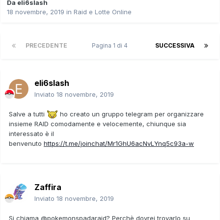
Da
eli6slash
18 novembre, 2019
in
Raid e Lotte Online
PRECEDENTE
Pagina 1 di 4
SUCCESSIVA
eli6slash
Inviato
18 novembre, 2019
Salve a tutti
ho creato un gruppo telegram per organizzare
insieme RAID comodamente e velocemente, chiunque sia
interessato è il
benvenuto
https://t.me/joinchat/Mr1GhU6acNvLYnq5c93a-w
Zaffira
Inviato
18 novembre, 2019
Si chiama @pokemonspadaraid? Perchè dovrei trovarlo su