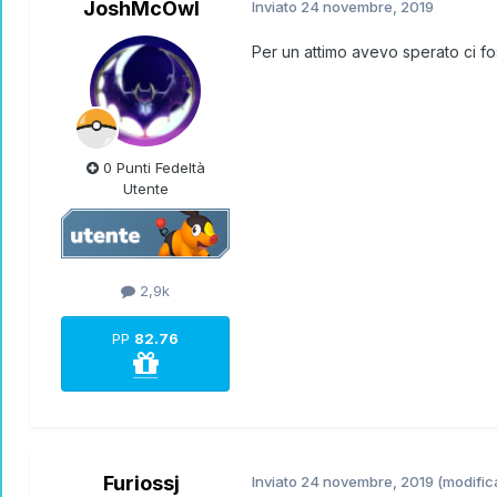
JoshMcOwl
Inviato
24 novembre, 2019
Per un attimo avevo sperato ci fos
0 Punti Fedeltà
Utente
2,9k
PP
82.76
Furiossj
Inviato
24 novembre, 2019
(modific