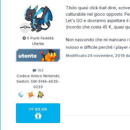
Titolo quasi click-bait direi, scri
catturabile nel gioco opposto. Pe
Let's GO e dovranno aspettare il
(ricordo che costa 45 €, quasi qua
0 Punti Fedeltà
Non nascondo che mi mancano i tem
Utente
noioso e difficile perché i playe
Modificato
24 novembre, 2019
da
184
Codice Amico Nintendo
Switch:
SW-5149-4035-
0233
PP
82.05