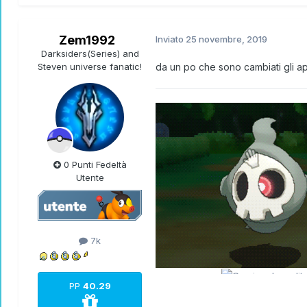
Zem1992
Inviato
25 novembre, 2019
Darksiders(Series) and
Steven universe fanatic!
da un po che sono cambiati gli a
0 Punti Fedeltà
Utente
7k
PP
40.29