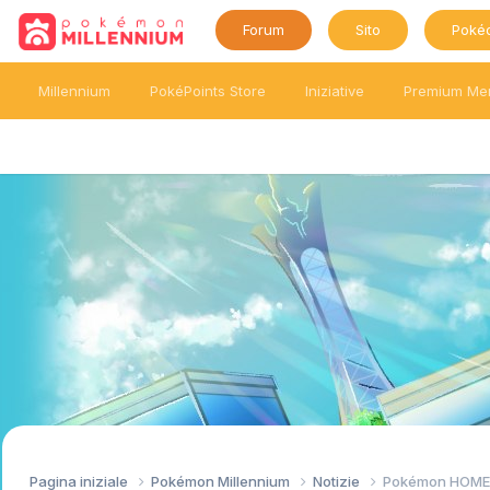
Forum
Sito
Poké
Millennium
PokéPoints Store
Iniziative
Premium Me
Pagina iniziale
Pokémon Millennium
Notizie
Pokémon HOME n