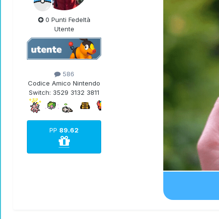
0 Punti Fedeltà
Utente
586
Codice Amico Nintendo
Switch:
3529 3132 3811
PP
89.62