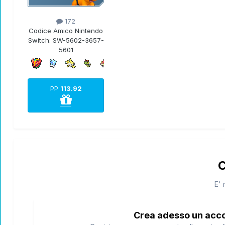
172
Codice Amico Nintendo
Switch:
SW-5602-3657-
5601
PP
113.92
C
E' 
Crea adesso un acc