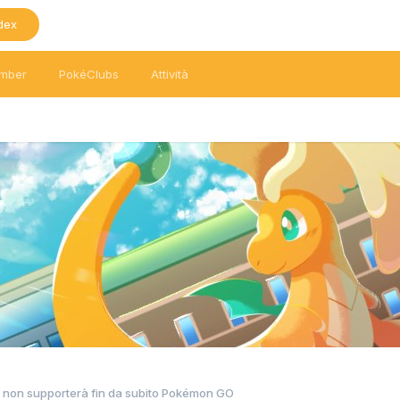
dex
mber
PokéClubs
Attività
on supporterà fin da subito Pokémon GO