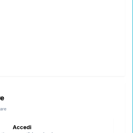
re
tare
Accedi