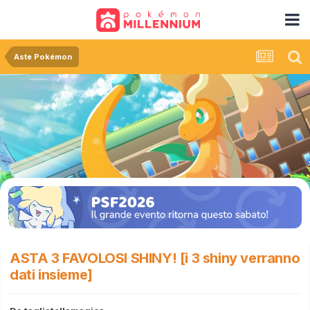
Aste Pokémon
ASTA 3 FAVOLOSI SHINY! [i 3 shiny verranno
dati insieme]