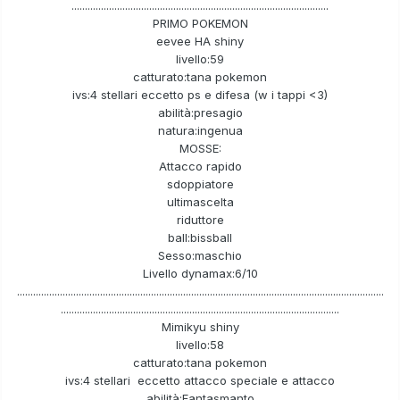
................................................................................................
PRIMO POKEMON
eevee HA shiny
livello:59
catturato:tana pokemon
ivs:4 stellari eccetto ps e difesa (w i tappi <3)
abilità:presagio
natura:ingenua
MOSSE:
Attacco rapido
sdoppiatore
ultimascelta
riduttore
ball:bissball
Sesso:maschio
Livello dynamax:6/10
.........................................................................................................................................
........................................................................................................
Mimikyu shiny
livello:58
catturato:tana pokemon
ivs:4 stellari eccetto attacco speciale e attacco
abilità:Fantasmanto