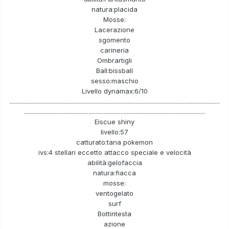
natura:placida
Mosse:
Lacerazione
sgomento
carineria
Ombrartigli
Ball:bissball
sesso:maschio
Livello dynamax:6/10
.........................................................................................................................................
......................................................................................................................
Eiscue shiny
livello:57
catturato:tana pokemon
ivs:4 stellari eccetto attacco speciale e velocità
abilità:gelofaccia
natura:fiacca
mosse:
ventogelato
surf
Bottintesta
azione