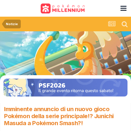
Notizie
Imminente annuncio di un nuovo gioco
Pokémon della serie principale!? Junichi
Masuda a Pokémon Smash?!