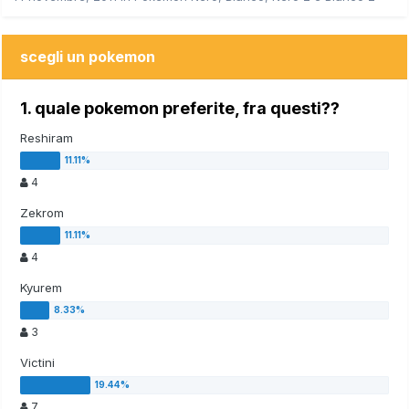
scegli un pokemon
1. quale pokemon preferite, fra questi??
Reshiram
4
Zekrom
4
Kyurem
3
Victini
7