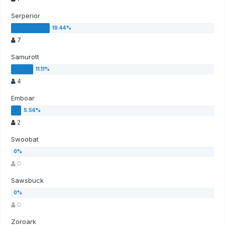
Serperior
7
Samurott
4
Emboar
2
Swoobat
0
Sawsbuck
0
Zoroark