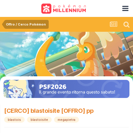
Offro / Cerco Pokémon
[CERCO] blastoisite [OFFRO] pp
blastois
blastoisite
megapietra