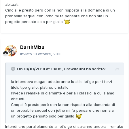
Cmq
, mi arrabbierei se dovessero togliere
@Crawdaunt
abituati.
la tradizione dei remake, sempre pieni di contenuti e
Cmq si è presto però con la non risposta alla domanda di un
aggiornati, per introdurre questa serie vuota di let's go.
probabile sequel con jotho mi fa pensare che non sia un
progetto pensato solo per giallo
DarthMizu
Inviato
18 ottobre, 2018
On 18/10/2018 at 13:05,
Crawdaunt
ha scritto:
Io intendevo magari adotteranno lo stile let'go per i terzi
titoli, tipo giallo, platino, cristallo
Invece i remake di diamante e perla i classici a cui siamo
abituati.
Cmq si è presto però con la non risposta alla domanda di
un probabile sequel con jotho mi fa pensare che non sia
un progetto pensato solo per giallo
Intendi che parallelamente ai let's go ci saranno ancora i remake