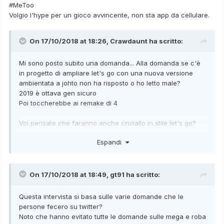
#MeToo
Volgio l'hype per un gioco avvincente, non sta app da cellulare.
On 17/10/2018 at 18:26,
Crawdaunt
ha scritto:
Mi sono posto subito una domanda... Alla domanda se c'è
in progetto di ampliare let's go con una nuova versione
ambientata a johto non ha risposto o ho letto male?
2019 è ottava gen sicuro
Poi toccherebbe ai remake di 4
Voi pensate che faranno anche cristallo in stile let's go?
Magari lo stile let'go potrebbe essere lo stile dei remake dei
Espandi
3 titoli? Intendo giallo, cristallo...
Voi che ne pensate?
Cmq attendo con ansia di scoprire altro sui nuovi giochi nel
On 17/10/2018 at 18:49,
gt91
ha scritto:
frattempo godiamoci Let'go
Questa intervista si basa sulle varie domande che le
persone fecero su twitter?
Noto che hanno evitato tutte le domande sulle mega e roba