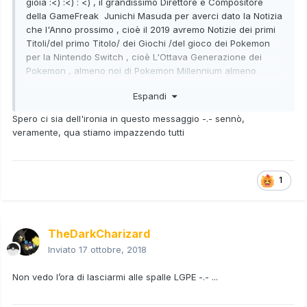
gioia :<)
:<) : <)
, il grandissimo Direttore e Compositore
della GameFreak Junichi Masuda per averci dato la Notizia
che l'Anno prossimo , cioè il 2019 avremo Notizie dei primi
Titoli/del primo Titolo/ dei Giochi /del gioco dei Pokemon
per la Nintendo Switch , cioè L'Ottava Generazione dei
Pokemon , almeno noi di Pokemon Millennium almeno
sappiamo qualcosa , ad esempio : che nel futuro dei
Espandi
Pokemon ci sarà una possibilità di Open_World per
l'assenza dei Baby Pokemon e che non esistessero le Uova
Spero ci sia dell'ironia in questo messaggio -.- sennò,
alla prima Generazione dei Pokemon .
veramente, qua stiamo impazzendo tutti
1
TheDarkCharizard
Inviato
17 ottobre, 2018
Non vedo l’ora di lasciarmi alle spalle LGPE -.- ...