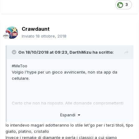
3
Crawdaunt
Inviato
18 ottobre, 2018
On 18/10/2018 at 09:23,
DarthMizu
ha scritto:
#MeToo
Volgio l'hype per un gioco avvincente, non sta app da
cellulare.
Certo che non ha risposto. Alle domande compromettenti
non risponde mai. Del futuro della serie let's go credo sia
Espandi
troppo presto per parlarne, ma delle mega e roba serie ha
evitato di parlarne perché ovviamente non c'è niente di cui
Io intendevo magari adotteranno lo stile let'go per i terzi titoli, tipo
parlare e questo non vuol giustamente farlo sapere ahahah
giallo, platino, cristallo
Invece i remake di diamante e perla i classici a cui siamo