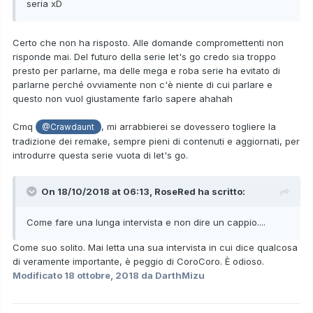
seria xD
Certo che non ha risposto. Alle domande compromettenti non
risponde mai. Del futuro della serie let's go credo sia troppo
presto per parlarne, ma delle mega e roba serie ha evitato di
parlarne perché ovviamente non c'è niente di cui parlare e
questo non vuol giustamente farlo sapere ahahah
Cmq
, mi arrabbierei se dovessero togliere la
@Crawdaunt
tradizione dei remake, sempre pieni di contenuti e aggiornati, per
introdurre questa serie vuota di let's go.
On 18/10/2018 at 06:13,
RoseRed
ha scritto:
Come fare una lunga intervista e non dire un cappio....
Come suo solito. Mai letta una sua intervista in cui dice qualcosa
di veramente importante, è peggio di CoroCoro. È odioso.
Modificato
18 ottobre, 2018
da DarthMizu