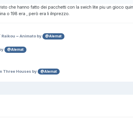
to che hanno fatto dei pacchetti con la swich lite piu un gioco q
a o 198 era , però era li ilnprezzo.
Raikou ~ Animato by
@Alemat
by
@Alemat
em Three Houses by
@Alemat