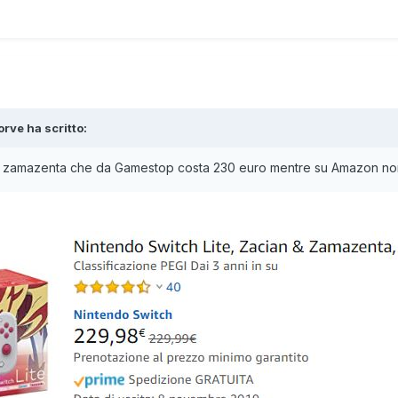
rna's Dream
orve
ha scritto:
 a zamazenta che da Gamestop costa 230 euro mentre su Amazon non 