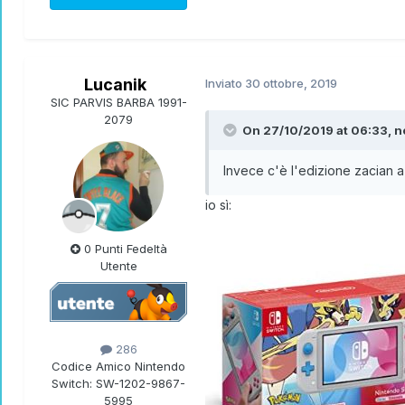
Lucanik
Inviato
30 ottobre, 2019
SIC PARVIS BARBA 1991-
2079
Pokémon Mystery Dungeon: Musha
On 27/10/2019 at 06:33,
n
Invece c'è l'edizione zacian
io sì:
0 Punti Fedeltà
Utente
286
Codice Amico Nintendo
Switch:
SW-1202-9867-
5995