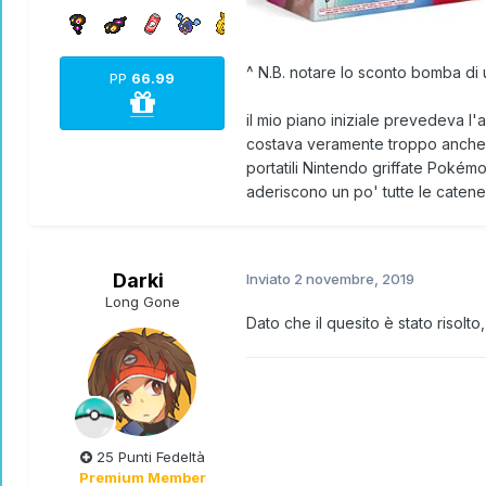
Millennium Express: Isole di Alola
^ N.B. notare lo sconto bomba di
PP
66.99
il mio piano iniziale prevedeva l
costava veramente troppo anche u
portatili Nintendo griffate Pokém
aderiscono un po' tutte le catene 
Darki
Inviato
2 novembre, 2019
Long Gone
Dato che il quesito è stato risolto
Total Drama Regions
25 Punti Fedeltà
Premium Member