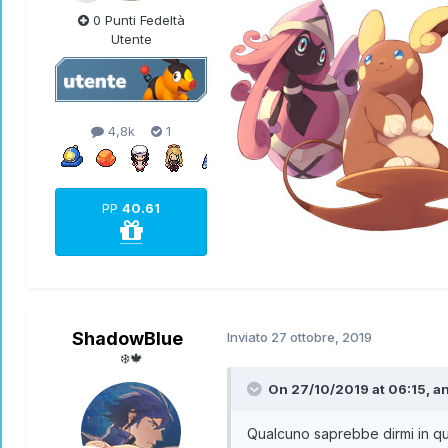
0 Punti Fedeltà
Utente
4,8k
1
PP
40.61
ShadowBlue
Inviato
27 ottobre, 2019
❄️🍁
On 27/10/2019 at 06:15,
a
Qualcuno saprebbe dirmi in qu