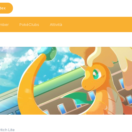
dex
mber
PokéClubs
Attività
tch Lite