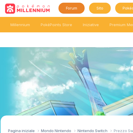
Forum
Sito
Poké
Millennium
PokéPoints Store
Iniziative
Premium Me
Pagina iniziale
Mondo Nintendo
Nintendo Switch
Prezzo Swi