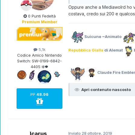
Oppure anche a Mediawolrd ho vis
costava, credo sui 200 e qualcosin
0 Punti Fedeltà
Premium Member
Suicune ~Animato
5,1k
Repubblica Gialla
di Alemat
Codice Amico Nintendo
Switch:
SW-0199-6842-
4405 ❄️🍁
Claude Fire Embl
Apri contenuto nascosto
PP
48.96
Icarus
Inviato
28 ottobre, 2019