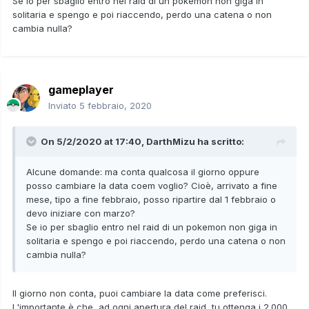
Se io per sbaglio entro nel raid di un pokemon non giga in
solitaria e spengo e poi riaccendo, perdo una catena o non
cambia nulla?
gameplayer
Inviato
5 febbraio, 2020
On 5/2/2020 at 17:40,
DarthMizu
ha scritto:
Alcune domande: ma conta qualcosa il giorno oppure
posso cambiare la data coem voglio? Cioè, arrivato a fine
mese, tipo a fine febbraio, posso ripartire dal 1 febbraio o
devo iniziare con marzo?
Se io per sbaglio entro nel raid di un pokemon non giga in
solitaria e spengo e poi riaccendo, perdo una catena o non
cambia nulla?
Il giorno non conta, puoi cambiare la data come preferisci.
L'importante è che, ad ogni apertura del raid, tu ottenga i 2.000