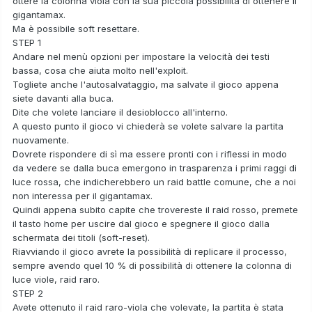
ottere la colonna viola con la sua piccola possibilità di ottenere il
gigantamax.
Ma è possibile soft resettare.
STEP 1
Andare nel menù opzioni per impostare la velocità dei testi
bassa, cosa che aiuta molto nell'exploit.
Togliete anche l'autosalvataggio, ma salvate il gioco appena
siete davanti alla buca.
Dite che volete lanciare il desioblocco all'interno.
A questo punto il gioco vi chiederà se volete salvare la partita
nuovamente.
Dovrete rispondere di sì ma essere pronti con i riflessi in modo
da vedere se dalla buca emergono in trasparenza i primi raggi di
luce rossa, che indicherebbero un raid battle comune, che a noi
non interessa per il gigantamax.
Quindi appena subito capite che trovereste il raid rosso, premete
il tasto home per uscire dal gioco e spegnere il gioco dalla
schermata dei titoli (soft-reset).
Riavviando il gioco avrete la possibilità di replicare il processo,
sempre avendo quel 10 % di possibilità di ottenere la colonna di
luce viole, raid raro.
STEP 2
Avete ottenuto il raid raro-viola che volevate, la partita è stata