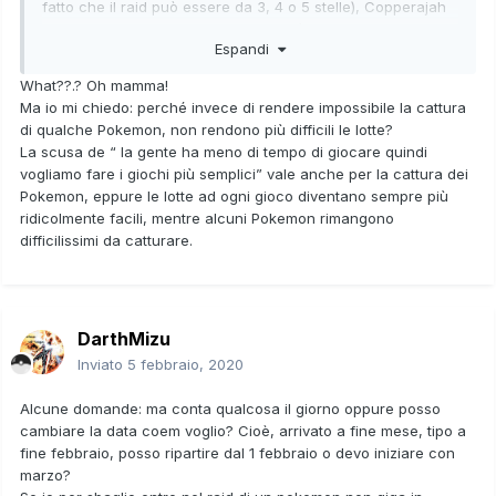
fatto che il raid può essere da 3, 4 o 5 stelle), Copperajah
appare 5 volte ogni 300 tentativi, cioè una volta ogni 60. Se
Espandi
sei fulmineo nell'effettuare i cambi data, ne effettui 4 per
ogni minuto, ti servirebbero, in media, 15 minuti per trovare
What??.? Oh mamma!
quel frame. Il tutto senza contare alcune inevitabili perdite
Ma io mi chiedo: perché invece di rendere impossibile la cattura
di tempo, la sfortuna, e ipotizzando che la percentuale che
di qualche Pokemon, non rendono più difficili le lotte?
ho indicato sia quella corretta. A me è capitato di dover
La scusa de “ la gente ha meno di tempo di giocare quindi
effettuare molti più di 100 cambi di frame, quindi è normale.
vogliamo fare i giochi più semplici” vale anche per la cattura dei
Serve un (bel) po' di pazienza
Pokemon, eppure le lotte ad ogni gioco diventano sempre più
ridicolmente facili, mentre alcuni Pokemon rimangono
difficilissimi da catturare.
DarthMizu
Inviato
5 febbraio, 2020
Alcune domande: ma conta qualcosa il giorno oppure posso
cambiare la data coem voglio? Cioè, arrivato a fine mese, tipo a
fine febbraio, posso ripartire dal 1 febbraio o devo iniziare con
marzo?