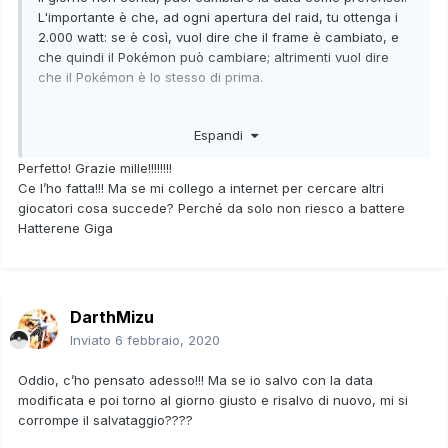
L'importante è che, ad ogni apertura del raid, tu ottenga i
2.000 watt: se è così, vuol dire che il frame è cambiato, e
che quindi il Pokémon può cambiare; altrimenti vuol dire
che il Pokémon è lo stesso di prima.
Per lo stesso motivo, non c'è nessuna catena. L'unica cosa
Espandi
che devi sapere è che i primi 3 Pokémon che incontri in un
raid sono identici, dopo ogni salvataggio. Questo significa
Perfetto! Grazie mille!!!!!!!!
che, se salti 100 giorni e poi spegni senza salvare, alla
Ce l’ho fatta!!! Ma se mi collego a internet per cercare altri
riapertura sarà impossibile che il Pokémon che cerchi sia
giocatori cosa succede? Perché da solo non riesco a battere
tra i primi 3 Pokémon che incontrerai cambiando data
Hatterene Giga
(altrimenti l'avresti incontrato anche prima). Dal 4° in poi,
invece, potresti incontrarlo senza problemi.
DarthMizu
Inviato
6 febbraio, 2020
Oddio, c’ho pensato adesso!!! Ma se io salvo con la data
modificata e poi torno al giorno giusto e risalvo di nuovo, mi si
corrompe il salvataggio????