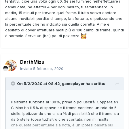
tentativi, cioè una volta ogni 60. Se sei fulmineo nell'effettuare i
cambi data, ne effettui 4 per ogni minuto, ti servirebbero, in
media, 15 minuti per trovare quel frame. Il tutto senza contare
alcune inevitabili perdite di tempo, la sfortuna, e ipotizzando che
la percentuale che ho indicato sia quella corretta. A me è
capitato di dover effettuare molti più di 100 cambi di frame, quindi
è normale. Serve un (bel) po' di pazienza
DarthMizu
Inviato
5 febbraio, 2020
On 5/2/2020 at 08:42,
gameplayer
ha scritto:
Il sistema funziona al 100%, prima o poi uscirà. Copperajah
G-Max ha il 5% di spawn se il frame contiene un raid da 5
stelle. Ipotizzando che ci sia ⅓ di possibilità che il frame sia
da 5 stelle (cosa tutt'altro che scontata; non mi risulta
che questa percentuale sia nota, è un'ipotesi basata sul