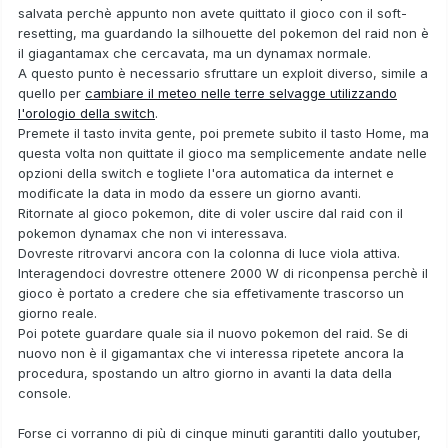
salvata perchè appunto non avete quittato il gioco con il soft-
resetting, ma guardando la
silhouette del pokemon del raid non è
il giagantamax che cercavata, ma un dynamax normale.
A questo punto è necessario sfruttare un exploit diverso, simile a
quello per
cambiare il meteo nelle terre selvagge utilizzando
l'orologio della switch
.
Premete il tasto invita gente, poi premete subito il tasto Home, ma
questa volta non quittate il gioco ma semplicemente andate nelle
opzioni della switch e togliete l'ora automatica da internet e
modificate la data in modo da essere un giorno avanti.
Ritornate al gioco pokemon, dite di voler uscire dal raid con il
pokemon dynamax che non vi interessava.
Dovreste ritrovarvi ancora con la colonna di luce viola attiva.
Interagendoci dovrestre ottenere 2000 W di riconpensa perchè il
gioco è portato a credere che sia effetivamente trascorso un
giorno reale.
Poi potete guardare quale sia il nuovo pokemon del raid. Se di
nuovo non è il gigamantax che vi interessa ripetete ancora la
procedura, spostando un altro giorno in avanti la data della
console.
Forse ci vorranno di più di cinque minuti garantiti dallo youtuber,