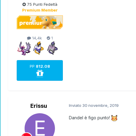
75 Punti Fedeltà
Premium Member
TEAM 0 RULES...J0IN THE P0KECL
14,4k
1
PP
812.08
UNIC0 PREMIO VINTO IN UN GDR F
espon gif by
@SlowH
Erissu
Inviato
30 novembre, 2019
Dandel è figo punto!