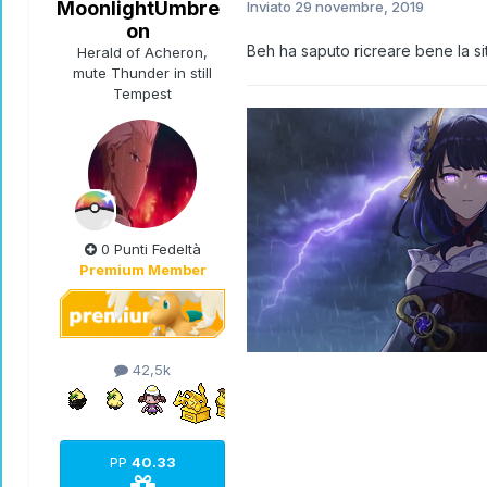
MoonlightUmbre
Inviato
29 novembre, 2019
on
Beh ha saputo ricreare bene la s
Herald of Acheron,
mute Thunder in still
Tempest
0 Punti Fedeltà
Premium Member
42,5k
PP
40.33