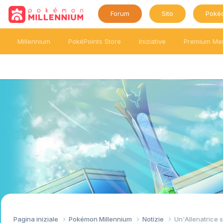
Forum
Sito
Poké
Millennium
PokéPoints Store
Iniziative
Premium Me
Pagina iniziale
Pokémon Millennium
Notizie
Un'Allenatrice