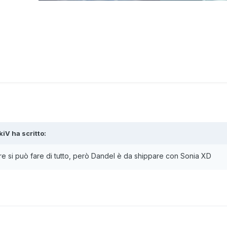
Tenente Team 0
kiV
ha scritto:
re si può fare di tutto, però Dandel è da shippare con Sonia XD