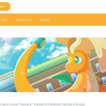
dex
mber
PokéClubs
Attività
 scopre come "baciare" Dandel in Pokémon Spada e Scudo