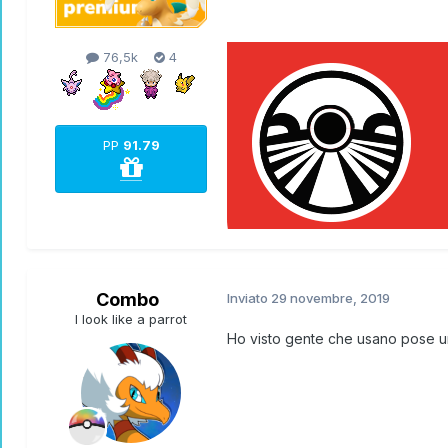
76,5k
4
PP
91.79
Combo
Inviato
29 novembre, 2019
I look like a parrot
Ho visto gente che usano pose un